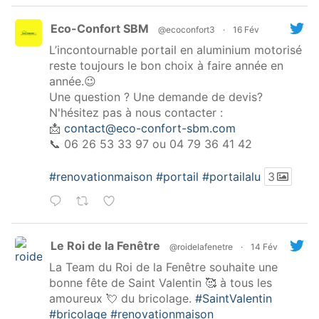
Eco-Confort SBM
@ecoconfort3
·
16 Fév
L’incontournable portail en aluminium motorisé
reste toujours le bon choix à faire année en
année.😉
Une question ? Une demande de devis?
N'hésitez pas à nous contacter :
📩
contact@eco-confort-sbm.com
📞 06 26 53 33 97 ou 04 79 36 41 42
#renovationmaison
#portail
#portailalu
3
Le Roi de la Fenêtre
@roidelafenetre
·
14 Fév
La Team du Roi de la Fenêtre souhaite une
bonne fête de Saint Valentin 🥰 à tous les
amoureux 💘 du bricolage.
#SaintValentin
#bricolage
#renovationmaison