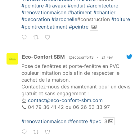
#peinture
#travaux
#enduit
#architecture
#renovationmaison
#batiment
#chantier
#decoration
#larochelle
#construction
#toiture
#peintreenbatiment
#peintre
Eco-Confort SBM
@ecoconfort3
·
21 Fév
Pose de fenêtres et porte-fenêtre en PVC
couleur imitation bois afin de respecter le
cachet de la maison.
Contactez-nous dès maintenant pour un devis
gratuit et sans engagement :
📩
contact@eco-confort-sbm.com
📞 04 79 36 41 42 ou 06 26 53 33 97
#renovationmaison
#fenetre
#pvc
3