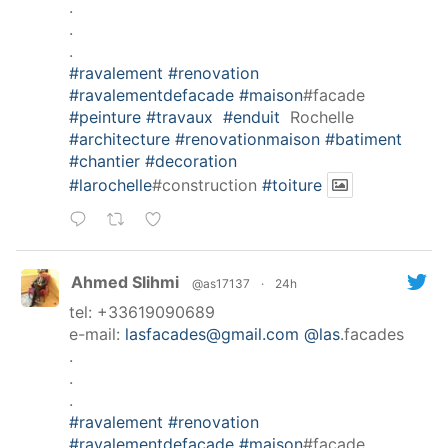
.
.
.
#ravalement
#renovation
#ravalementdefacade
#maison
#facade
#peinture
#travaux
#enduit
Rochelle
#architecture
#renovationmaison
#batiment
#chantier
#decoration
#larochelle
#construction
#toiture
Ahmed Slihmi
@as17137
·
24h
tel: +33619090689
e-mail:
lasfacades@gmail.com
@las
.facades
.
.
.
#ravalement
#renovation
#ravalementdefacade
#maison
#facade