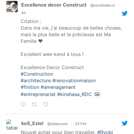
Excellence decor Construct
@excelledecor
·
4h
Citation :
Dans ma vie, j'ai beaucoup de belles choses,
mais la plus belle et la précieuse est Ma
Famille ❤️
Excellent wee-kend à tous !
Excellence Decor Construct
#Construction
#architecture
#renovationmaison
#finition
#amenagement
#entreprenariat
#kinshasa_RDC
koS_Eziel
@tabaryone
·
23 Fév
Nouvel achat pour bien travailler.
#Ryobi