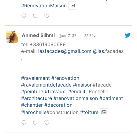
#RenovationMaison
Ahmed Slihmi
@as17137
·
22 Fév
tel: +33619090689
e-mail:
lasfacades@gmail.com
@las
.facades
.
.
.
#ravalement
#renovation
#ravalementdefacade
#maison
#facade
#peinture
#travaux
#enduit
Rochelle
#architecture
#renovationmaison
#batiment
#chantier
#decoration
#larochelle
#construction
#toiture