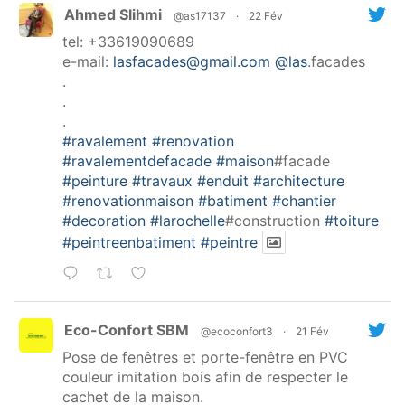
Ahmed Slihmi
@as17137
·
22 Fév
tel: +33619090689
e-mail:
lasfacades@gmail.com
@las
.facades
.
.
.
#ravalement
#renovation
#ravalementdefacade
#maison
#facade
#peinture
#travaux
#enduit
#architecture
#renovationmaison
#batiment
#chantier
#decoration
#larochelle
#construction
#toiture
#peintreenbatiment
#peintre
Eco-Confort SBM
@ecoconfort3
·
21 Fév
Pose de fenêtres et porte-fenêtre en PVC
couleur imitation bois afin de respecter le
cachet de la maison.