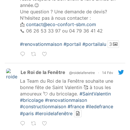
année.😉
Une question ? Une demande de devis?
N'hésitez pas à nous contacter :
📩
contact@eco-confort-sbm.com
📞 06 26 53 33 97 ou 04 79 36 41 42
#renovationmaison
#portail
#portailalu
3
Le Roi de la Fenêtre
@roidelafenetre
·
14 Fév
La Team du Roi de la Fenêtre souhaite une
bonne fête de Saint Valentin 🥰 à tous les
amoureux 💘 du bricolage.
#SaintValentin
#bricolage
#renovationmaison
#constructionmaison
#france
#iledefrance
#paris
#leroidelafenêtre