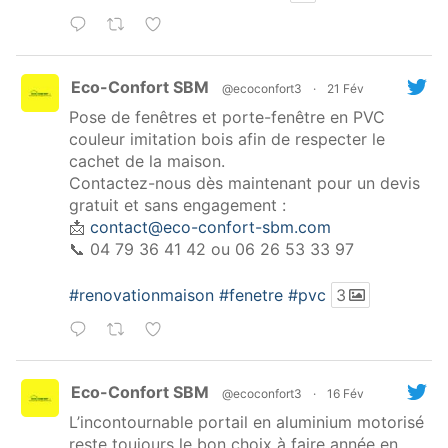
Eco-Confort SBM
@ecoconfort3
·
21 Fév
Pose de fenêtres et porte-fenêtre en PVC
couleur imitation bois afin de respecter le
cachet de la maison.
Contactez-nous dès maintenant pour un devis
gratuit et sans engagement :
📩
contact@eco-confort-sbm.com
📞 04 79 36 41 42 ou 06 26 53 33 97
#renovationmaison
#fenetre
#pvc
3
Eco-Confort SBM
@ecoconfort3
·
16 Fév
L’incontournable portail en aluminium motorisé
reste toujours le bon choix à faire année en