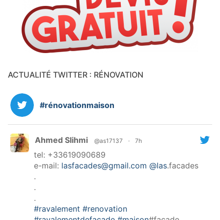
ACTUALITÉ TWITTER : RÉNOVATION
#rénovationmaison
Ahmed Slihmi
@as17137
·
7h
tel: +33619090689
e-mail:
lasfacades@gmail.com
@las
.facades
.
.
.
#ravalement
#renovation
#ravalementdefacade
#maison
#facade