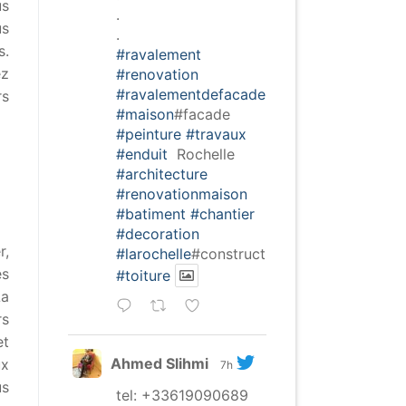
us
.
us
.
s.
#ravalement
ez
#renovation
#ravalementdefacade
rs
#maison
#facade
#peinture
#travaux
#enduit
Rochelle
#architecture
#renovationmaison
#batiment
#chantier
#decoration
r,
#larochelle
#construction
es
#toiture
La
rs
et
Ahmed Slihmi
ux
7h
us
tel: +33619090689