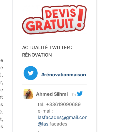
ACTUALITÉ TWITTER :
RÉNOVATION
se
de
#rénovationmaison
).
r,
de
Ahmed Slihmi
7h
nt
tel: +33619090689
ns
e-mail:
é.
lasfacades@gmail.com
t,
@las
.facades
us
.