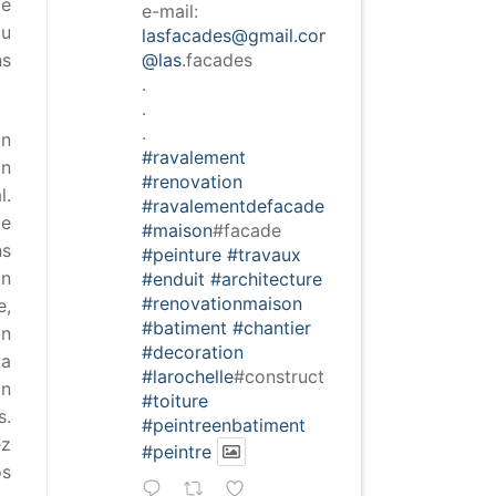
de
e-mail:
au
lasfacades@gmail.com
@las
.facades
ns
.
.
.
on
#ravalement
on
#renovation
l.
#ravalementdefacade
de
#maison
#facade
ns
#peinture
#travaux
on
#enduit
#architecture
#renovationmaison
e,
#batiment
#chantier
on
#decoration
la
#larochelle
#construction
on
#toiture
s.
#peintreenbatiment
ez
#peintre
os