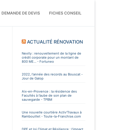
DEMANDE DE DEVIS
FICHES CONSEIL
ACTUALITÉ RÉNOVATION
Nexity : renouvellement de la ligne de
crédit corporate pour un montant de
800 ME... - Fortuneo
2022, l'année des records au Bouscat -
Jour de Galop
Aix-en-Provence : la résidence des
Facultés à l’aube de son plan de
sauvegarde - TPBM
Une nouvelle courtière Activ'Travaux à
Rambouillet - Toute-la-Franchise.com
DPE et loi Climat et Résilience : l’impact