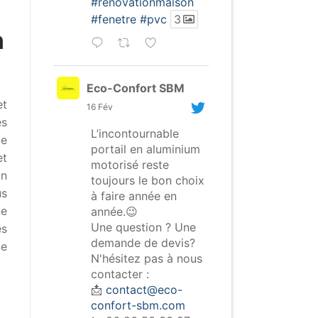
#renovationmaison
#fenetre
#pvc
3
n
Eco-Confort SBM
et
16 Fév
es
L’incontournable
de
portail en aluminium
et
motorisé reste
on
toujours le bon choix
us
à faire année en
ne
année.😉
Une question ? Une
es
demande de devis?
le
N'hésitez pas à nous
contacter :
📩
contact@eco-
confort-sbm.com