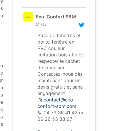
de
es
en
Eco-Confort SBM
21 Fév
Pose de fenêtres et
porte-fenêtre en
PVC couleur
imitation bois afin de
respecter le cachet
en
de la maison.
le
Contactez-nous dès
ur
maintenant pour un
devis gratuit et sans
on
engagement :
ns
📩
contact@eco-
de
confort-sbm.com
es
📞 04 79 36 41 42 ou
la
06 26 53 33 97
os