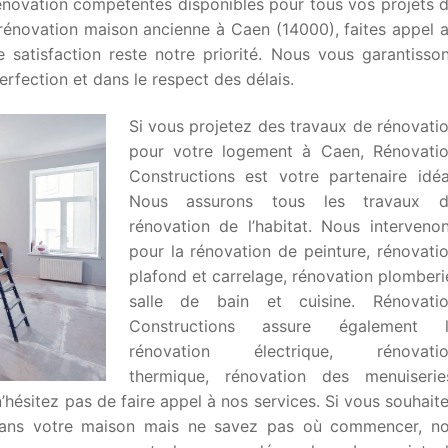
énovation compétentes disponibles pour tous vos projets 
rénovation maison ancienne à Caen (14000), faites appel 
re satisfaction reste notre priorité. Nous vous garantisso
rfection et dans le respect des délais.
Si vous projetez des travaux de rénovati
pour votre logement à Caen, Rénovati
Constructions est votre partenaire idéa
Nous assurons tous les travaux 
rénovation de l’habitat. Nous interveno
pour la rénovation de peinture, rénovati
plafond et carrelage, rénovation plomberi
salle de bain et cuisine. Rénovati
Constructions assure également 
rénovation électrique, rénovati
thermique, rénovation des menuiserie
 n’hésitez pas de faire appel à nos services. Si vous souhait
 dans votre maison mais ne savez pas où commencer, n