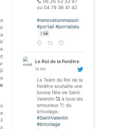
📞 06 26 53 33 97
ou 04 79 36 41 42
#renovationmaison
es
#portail
#portailalu
et
3
la
it
re
nt
Le Roi de la Fenêtre
ur
14 Fév
Si
us
La Team du Roi de la
de
Fenêtre souhaite une
bonne fête de Saint
Valentin 🥰 à tous les
amoureux 💘 du
on
bricolage.
de
#SaintValentin
il
#bricolage
ux