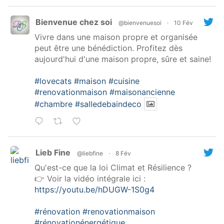
Bienvenue chez soi
@bienvenuesoi
·
10 Fév
Vivre dans une maison propre et organisée
peut être une bénédiction. Profitez dès
aujourd'hui d'une maison propre, sûre et saine!
#lovecats
#maison
#cuisine
#renovationmaison
#maisonancienne
#chambre
#salledebaindeco
Lieb Fine
@liebfine
·
8 Fév
Qu'est-ce que la loi Climat et Résilience ?
👉 Voir la vidéo intégrale ici :
https://youtu.be/hDUGW-1S0g4
#rénovation
#renovationmaison
#rénovationénergétique