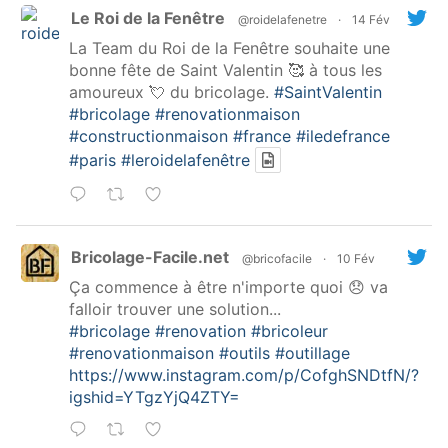
Le Roi de la Fenêtre
@roidelafenetre
·
14 Fév
La Team du Roi de la Fenêtre souhaite une
bonne fête de Saint Valentin 🥰 à tous les
amoureux 💘 du bricolage.
#SaintValentin
#bricolage
#renovationmaison
#constructionmaison
#france
#iledefrance
#paris
#leroidelafenêtre
Bricolage-Facile.net
@bricofacile
·
10 Fév
Ça commence à être n'importe quoi 😞 va
falloir trouver une solution...
#bricolage
#renovation
#bricoleur
#renovationmaison
#outils
#outillage
https://www.instagram.com/p/CofghSNDtfN/?
igshid=YTgzYjQ4ZTY=