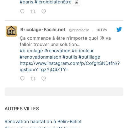
#paris
#leroidelafenêtre
Bricolage-Facile.net
@bricofacile
·
10 Fév
Ça commence à être n'importe quoi 😞 va
falloir trouver une solution...
#bricolage
#renovation
#bricoleur
#renovationmaison
#outils
#outillage
https://www.instagram.com/p/CofghSNDtfN/?
igshid=YTgzYjQ4ZTY=
AUTRES VILLES
Rénovation habitation à Belin-Beliet