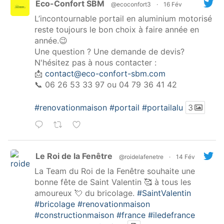
Eco-Confort SBM
@ecoconfort3
·
16 Fév
L’incontournable portail en aluminium motorisé
reste toujours le bon choix à faire année en
année.😉
Une question ? Une demande de devis?
N'hésitez pas à nous contacter :
📩
contact@eco-confort-sbm.com
📞 06 26 53 33 97 ou 04 79 36 41 42
#renovationmaison
#portail
#portailalu
3
Le Roi de la Fenêtre
@roidelafenetre
·
14 Fév
La Team du Roi de la Fenêtre souhaite une
bonne fête de Saint Valentin 🥰 à tous les
amoureux 💘 du bricolage.
#SaintValentin
#bricolage
#renovationmaison
#constructionmaison
#france
#iledefrance