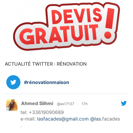
ACTUALITÉ TWITTER : RÉNOVATION
#rénovationmaison
Ahmed Slihmi
@as17137
·
17h
tel: +33619090689
e-mail:
lasfacades@gmail.com
@las
.facades
.
.