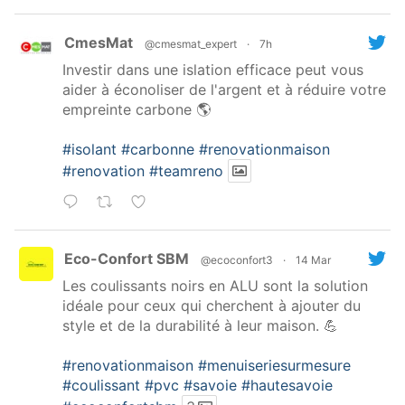
CmesMat
@cmesmat_expert
·
7h
Investir dans une islation efficace peut vous
aider à éconoliser de l'argent et à réduire votre
empreinte carbone 🌎
#isolant
#carbonne
#renovationmaison
#renovation
#teamreno
Eco-Confort SBM
@ecoconfort3
·
14 Mar
Les coulissants noirs en ALU sont la solution
idéale pour ceux qui cherchent à ajouter du
style et de la durabilité à leur maison. 💪
#renovationmaison
#menuiseriesurmesure
#coulissant
#pvc
#savoie
#hautesavoie