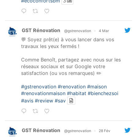
#ecoconfortsbm
3
GST Rénovation
@gstrenovation
·
4 Mar
💬 Soyez prêt(e) à vous lancer dans vos
travaux les yeux fermés !
Comme Benoît, partagez avec nous sur les
réseaux sociaux et sur Google votre
satisfaction (ou vos remarques) ✏️
#gstrenovation
#renovation
#maison
#renovationmaison
#habitat
#bienchezsoi
#avis
#review
#sav
GST Rénovation
@gstrenovation
·
28 Fév