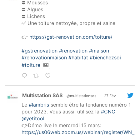
⛔️ Mousses
⛔️ Algues
⛔️ Lichens
✅ Une toiture nettoyée, propre et saine
👉
https://gst-renovation.com/toiture/
#gstrenovation
#renovation
#maison
#renovationmaison
#habitat
#bienchezsoi
#toiture
Multistation SAS
@multistationsas
·
27 Fév
Le
#lambris
semble être la tendance numéro 1
pour 2023. Vous aussi, utilisez la
#CNC
@yetitool
!
👉Démo live le mercredi 15 mars:
https://us06web.zoom.us/webinar/register/WN_P