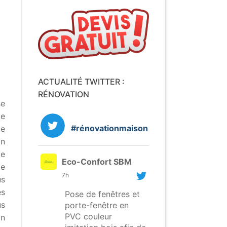
ACTUALITÉ TWITTER :
RÉNOVATION
se
de
#rénovationmaison
e
on
le
Eco-Confort SBM
ie
7h
us
es
Pose de fenêtres et
us
porte-fenêtre en
PVC couleur
on