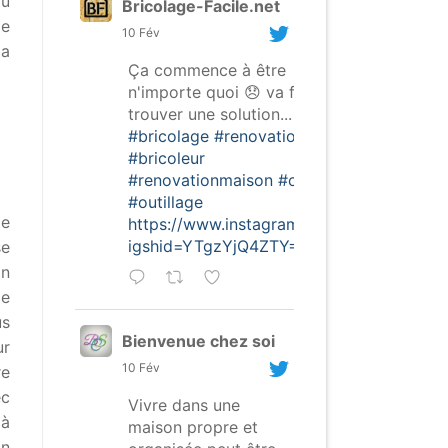
du
Bricolage-Facile.net
ie
10 Fév
la
Ça commence à être
n'importe quoi 😞 va falloir
trouver une solution...
#bricolage
#renovation
#bricoleur
#renovationmaison
#outils
#outillage
ie
https://www.instagram.com/p/CofghSNDt
igshid=YTgzYjQ4ZTY=
se
on
de
us
Bienvenue chez soi
ur
10 Fév
re
ec
Vivre dans une
 à
maison propre et
in