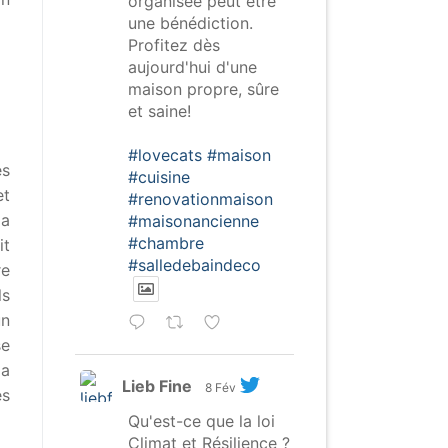
organisée peut être
une bénédiction.
Profitez dès
aujourd'hui d'une
maison propre, sûre
et saine!
#lovecats
#maison
es
#cuisine
et
#renovationmaison
la
#maisonancienne
#chambre
it
#salledebaindeco
re
ls
un
se
la
Lieb Fine
8 Fév
es
Qu'est-ce que la loi
Climat et Résilience ?