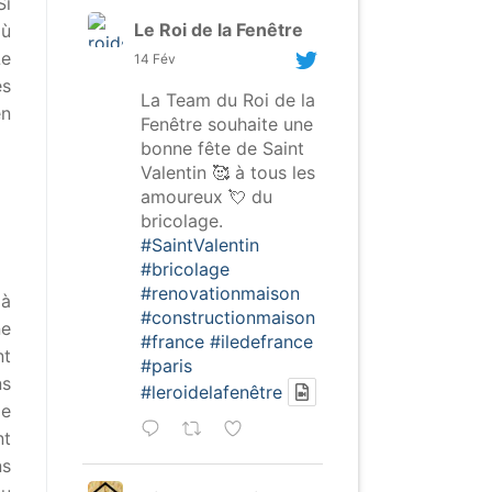
Si
Le Roi de la Fenêtre
où
Le
14 Fév
es
La Team du Roi de la
en
Fenêtre souhaite une
bonne fête de Saint
Valentin 🥰 à tous les
amoureux 💘 du
bricolage.
#SaintValentin
#bricolage
#renovationmaison
 à
#constructionmaison
ne
#france
#iledefrance
nt
#paris
ns
#leroidelafenêtre
ie
nt
ns