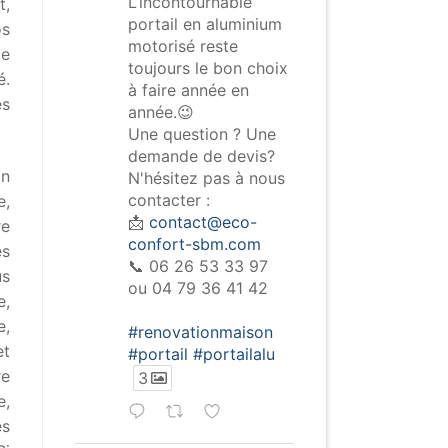
L’incontournable
t,
portail en aluminium
os
motorisé reste
ie
toujours le bon choix
é.
à faire année en
es
année.😉
Une question ? Une
demande de devis?
on
N'hésitez pas à nous
contacter :
e,
📩
contact@eco-
re
confort-sbm.com
es
📞 06 26 53 33 97
us
ou 04 79 36 41 42
e,
,
#renovationmaison
et
#portail
#portailalu
re
3
e,
es