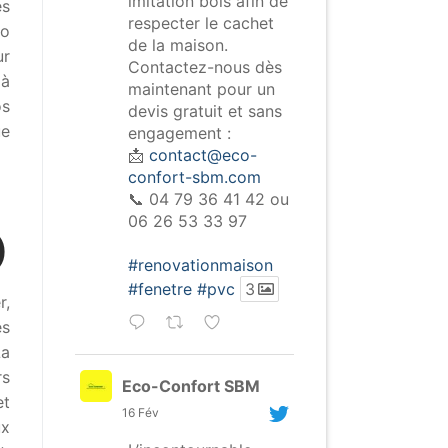
imitation bois afin de
es
respecter le cachet
co
de la maison.
ur
Contactez-nous dès
 à
maintenant pour un
os
devis gratuit et sans
ue
engagement :
📩
contact@eco-
confort-sbm.com
📞 04 79 36 41 42 ou
06 26 53 33 97
)
#renovationmaison
#fenetre
#pvc
3
r,
es
La
rs
Eco-Confort SBM
et
16 Fév
ux