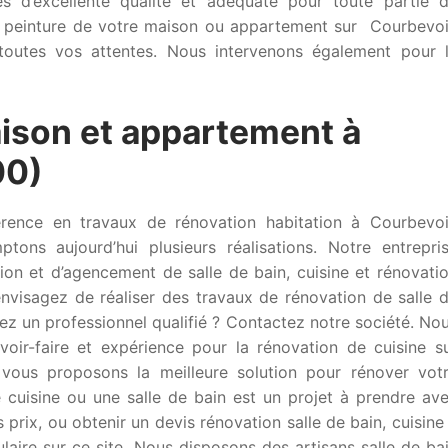
s d’excellente qualité et adéquate pour toute partie 
la peinture de votre maison ou appartement sur Courbevo
toutes vos attentes. Nous intervenons également pour 
ison et appartement à
00)
érence en travaux de rénovation habitation à Courbevo
ons aujourd’hui plusieurs réalisations. Notre entrepri
tion et d’agencement de salle de bain, cuisine et rénovati
envisagez de réaliser des travaux de rénovation de salle 
z un professionnel qualifié ? Contactez notre société. No
voir-faire et expérience pour la rénovation de cuisine s
vous proposons la meilleure solution pour rénover vot
 cuisine ou une salle de bain est un projet à prendre av
s prix, ou obtenir un devis rénovation salle de bain, cuisine
ulaire sur ce site. Nous disposons des artisans salle de ba