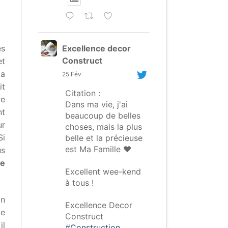
Excellence decor
es
Construct
et
la
25 Fév
it
Citation :
re
Dans ma vie, j'ai
nt
beaucoup de belles
ur
choses, mais la plus
Si
belle et la précieuse
est Ma Famille ❤️
us
de
Excellent wee-kend
à tous !
on
Excellence Decor
de
Construct
il
#Construction