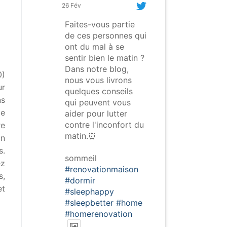
26 Fév
Faites-vous partie
de ces personnes qui
ont du mal à se
sentir bien le matin ?
Dans notre blog,
0)
nous vous livrons
ur
quelques conseils
ns
qui peuvent vous
pe
aider pour lutter
contre l'inconfort du
re
matin.⏰
En
s.
sommeil
ez
#renovationmaison
s,
#dormir
et
#sleephappy
#sleepbetter
#home
#homerenovation