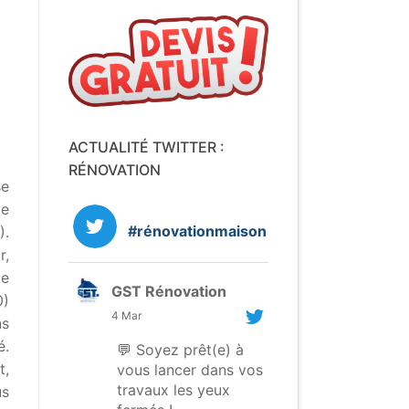
ACTUALITÉ TWITTER :
RÉNOVATION
se
de
#rénovationmaison
).
r,
de
GST Rénovation
0)
4 Mar
ns
é.
💬 Soyez prêt(e) à
t,
vous lancer dans vos
travaux les yeux
us