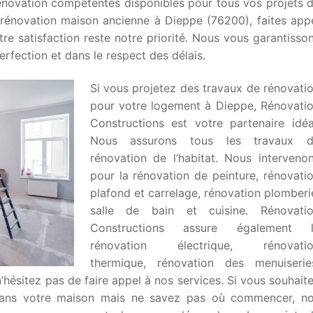
énovation compétentes disponibles pour tous vos projets 
 rénovation maison ancienne à Dieppe (76200), faites app
tre satisfaction reste notre priorité. Nous vous garantisso
rfection et dans le respect des délais.
Si vous projetez des travaux de rénovati
pour votre logement à Dieppe, Rénovati
Constructions est votre partenaire idéa
Nous assurons tous les travaux 
rénovation de l’habitat. Nous interveno
pour la rénovation de peinture, rénovati
plafond et carrelage, rénovation plomberi
salle de bain et cuisine. Rénovati
Constructions assure également 
rénovation électrique, rénovati
thermique, rénovation des menuiserie
 n’hésitez pas de faire appel à nos services. Si vous souhait
 dans votre maison mais ne savez pas où commencer, n