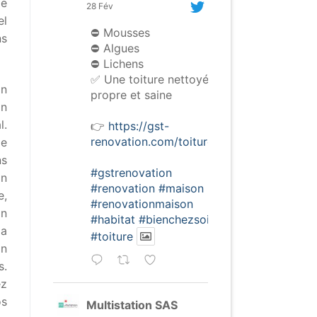
de
28 Fév
el
⛔️ Mousses
ns
⛔️ Algues
⛔️ Lichens
✅ Une toiture nettoyée,
on
propre et saine
on
l.
👉
https://gst-
renovation.com/toiture/
de
ns
#gstrenovation
on
#renovation
#maison
e,
#renovationmaison
on
#habitat
#bienchezsoi
la
#toiture
on
s.
ez
os
Multistation SAS