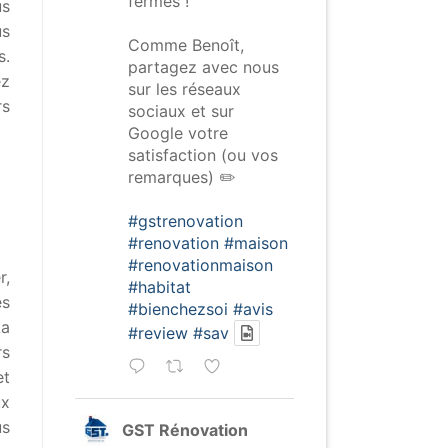
fermés !
us
us
Comme Benoît,
s.
partagez avec nous
ez
sur les réseaux
rs
sociaux et sur
Google votre
satisfaction (ou vos
remarques) ✏️
#gstrenovation
#renovation
#maison
#renovationmaison
r,
#habitat
es
#bienchezsoi
#avis
La
#review
#sav
rs
et
ux
us
GST Rénovation