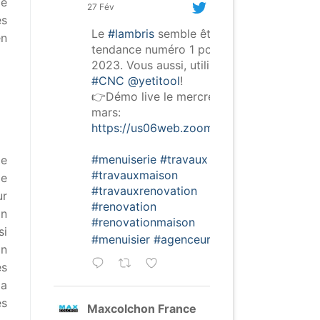
de
27 Fév
es
Le
#lambris
semble être la
en
tendance numéro 1 pour
2023. Vous aussi, utilisez la
#CNC
@yetitool
!
👉Démo live le mercredi 15
mars:
https://us06web.zoom.us/webinar/regist
#menuiserie
#travaux
pe
#travauxmaison
le
#travauxrenovation
ur
#renovation
on
#renovationmaison
si
#menuisier
#agenceur
on
es
la
es
Maxcolchon France