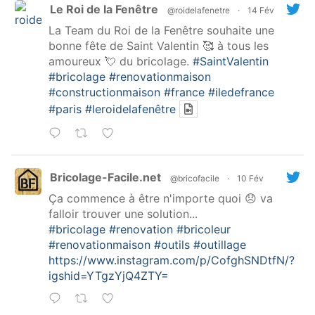
Le Roi de la Fenêtre
@roidelafenetre
·
14 Fév
La Team du Roi de la Fenêtre souhaite une
bonne fête de Saint Valentin 🥰 à tous les
amoureux 💘 du bricolage.
#SaintValentin
#bricolage
#renovationmaison
#constructionmaison
#france
#iledefrance
#paris
#leroidelafenêtre
Bricolage-Facile.net
@bricofacile
·
10 Fév
Ça commence à être n'importe quoi 😞 va
falloir trouver une solution...
#bricolage
#renovation
#bricoleur
#renovationmaison
#outils
#outillage
https://www.instagram.com/p/CofghSNDtfN/?
igshid=YTgzYjQ4ZTY=