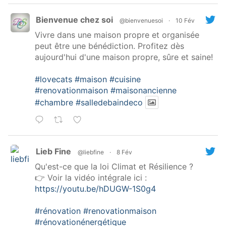
Bienvenue chez soi
@bienvenuesoi
·
10 Fév
Vivre dans une maison propre et organisée
peut être une bénédiction. Profitez dès
aujourd'hui d'une maison propre, sûre et saine!
#lovecats
#maison
#cuisine
#renovationmaison
#maisonancienne
#chambre
#salledebaindeco
Lieb Fine
@liebfine
·
8 Fév
Qu'est-ce que la loi Climat et Résilience ?
👉 Voir la vidéo intégrale ici :
https://youtu.be/hDUGW-1S0g4
#rénovation
#renovationmaison
#rénovationénergétique