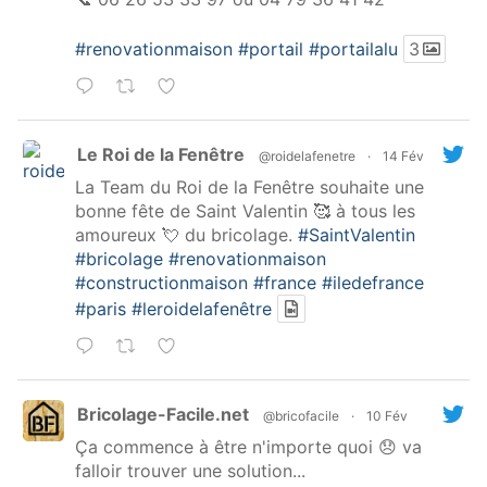
#renovationmaison
#portail
#portailalu
3
Le Roi de la Fenêtre
@roidelafenetre
·
14 Fév
La Team du Roi de la Fenêtre souhaite une
bonne fête de Saint Valentin 🥰 à tous les
amoureux 💘 du bricolage.
#SaintValentin
#bricolage
#renovationmaison
#constructionmaison
#france
#iledefrance
#paris
#leroidelafenêtre
Bricolage-Facile.net
@bricofacile
·
10 Fév
Ça commence à être n'importe quoi 😞 va
falloir trouver une solution...