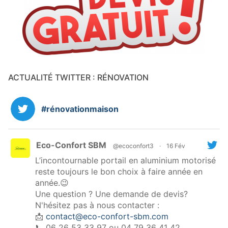
ACTUALITÉ TWITTER : RÉNOVATION
#rénovationmaison
Eco-Confort SBM
@ecoconfort3
·
16 Fév
L’incontournable portail en aluminium motorisé
reste toujours le bon choix à faire année en
année.😉
Une question ? Une demande de devis?
N'hésitez pas à nous contacter :
📩
contact@eco-confort-sbm.com
📞 06 26 53 33 97 ou 04 79 36 41 42