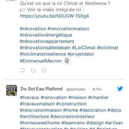
Qu'est-ce que la loi Climat et Résilience ?
👉 Voir la vidéo intégrale ici :
https://youtu.be/hDUGW-1S0g4
#rénovation
#renovationmaison
#rénovationénergétique
#rénovationappartement
#rénovationsalledebain
#LoiClimat
#loiclimat
#loiclimatetresilience
#projetdeloi
#EmmanuelMacron
Du Sol Eau Plafond
@plafonddu
·
8 Fév
#travaux
#renovation
#maison
#chantier
#travauxmaison
#construction
#renovationmaison
#home
#decoration
#deco
#architecture
#decorationinterieur
#homesweethome
#teamreno
#design
#artisan