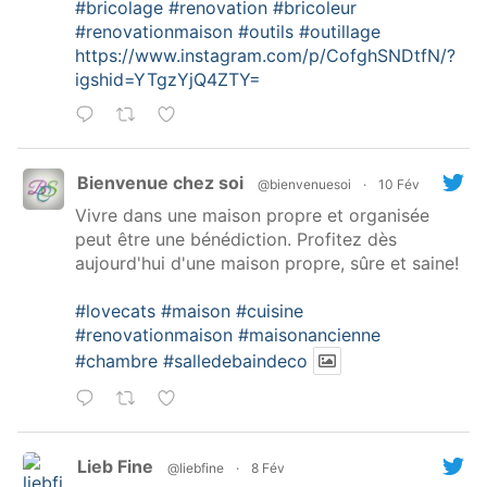
#bricolage
#renovation
#bricoleur
#renovationmaison
#outils
#outillage
https://www.instagram.com/p/CofghSNDtfN/?
igshid=YTgzYjQ4ZTY=
Bienvenue chez soi
@bienvenuesoi
·
10 Fév
Vivre dans une maison propre et organisée
peut être une bénédiction. Profitez dès
aujourd'hui d'une maison propre, sûre et saine!
#lovecats
#maison
#cuisine
#renovationmaison
#maisonancienne
#chambre
#salledebaindeco
Lieb Fine
@liebfine
·
8 Fév