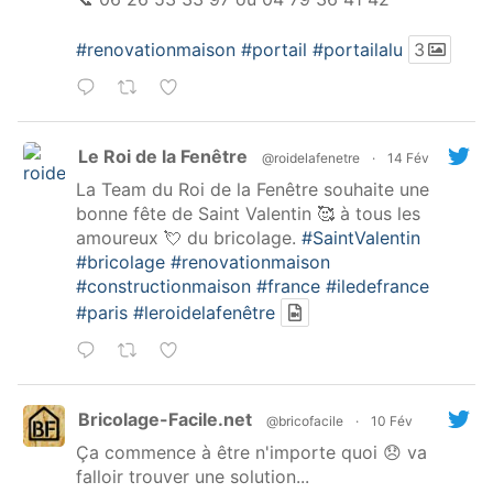
#renovationmaison
#portail
#portailalu
3
Le Roi de la Fenêtre
@roidelafenetre
·
14 Fév
La Team du Roi de la Fenêtre souhaite une
bonne fête de Saint Valentin 🥰 à tous les
amoureux 💘 du bricolage.
#SaintValentin
#bricolage
#renovationmaison
#constructionmaison
#france
#iledefrance
#paris
#leroidelafenêtre
Bricolage-Facile.net
@bricofacile
·
10 Fév
Ça commence à être n'importe quoi 😞 va
falloir trouver une solution...