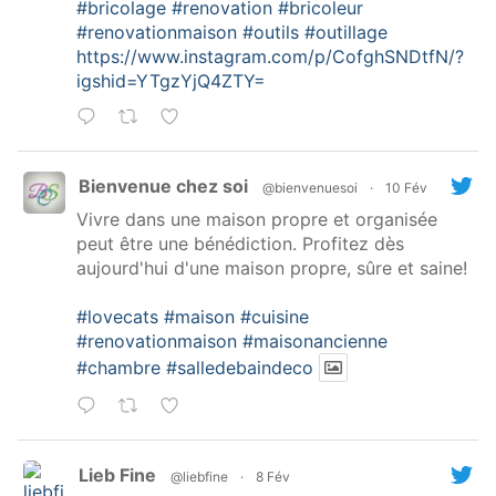
#bricolage
#renovation
#bricoleur
#renovationmaison
#outils
#outillage
https://www.instagram.com/p/CofghSNDtfN/?
igshid=YTgzYjQ4ZTY=
Bienvenue chez soi
@bienvenuesoi
·
10 Fév
Vivre dans une maison propre et organisée
peut être une bénédiction. Profitez dès
aujourd'hui d'une maison propre, sûre et saine!
#lovecats
#maison
#cuisine
#renovationmaison
#maisonancienne
#chambre
#salledebaindeco
Lieb Fine
@liebfine
·
8 Fév