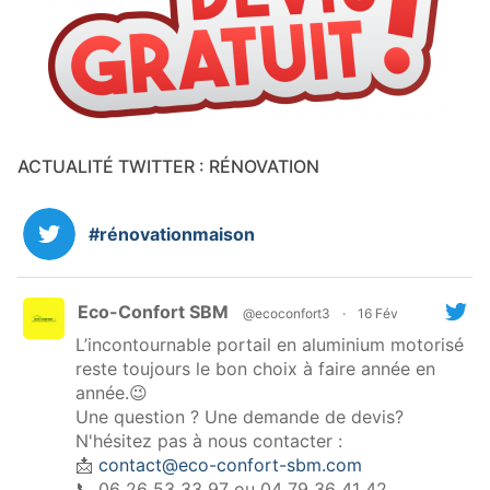
ACTUALITÉ TWITTER : RÉNOVATION
#rénovationmaison
Eco-Confort SBM
@ecoconfort3
·
16 Fév
L’incontournable portail en aluminium motorisé
reste toujours le bon choix à faire année en
année.😉
Une question ? Une demande de devis?
N'hésitez pas à nous contacter :
📩
contact@eco-confort-sbm.com
📞 06 26 53 33 97 ou 04 79 36 41 42