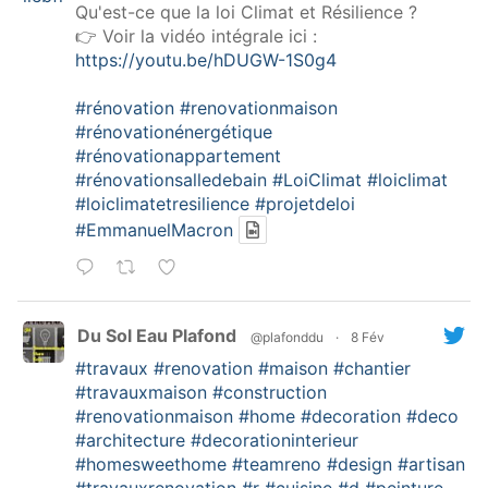
Qu'est-ce que la loi Climat et Résilience ?
👉 Voir la vidéo intégrale ici :
https://youtu.be/hDUGW-1S0g4
#rénovation
#renovationmaison
#rénovationénergétique
#rénovationappartement
#rénovationsalledebain
#LoiClimat
#loiclimat
#loiclimatetresilience
#projetdeloi
#EmmanuelMacron
Du Sol Eau Plafond
@plafonddu
·
8 Fév
#travaux
#renovation
#maison
#chantier
#travauxmaison
#construction
#renovationmaison
#home
#decoration
#deco
#architecture
#decorationinterieur
#homesweethome
#teamreno
#design
#artisan