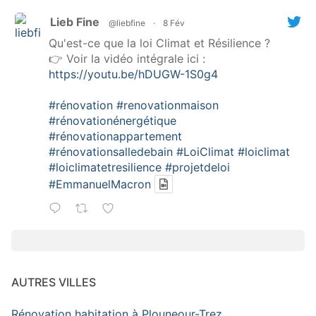
Lieb Fine
@liebfine
·
8 Fév
Qu'est-ce que la loi Climat et Résilience ?
👉 Voir la vidéo intégrale ici :
https://youtu.be/hDUGW-1S0g4
#rénovation
#renovationmaison
#rénovationénergétique
#rénovationappartement
#rénovationsalledebain
#LoiClimat
#loiclimat
#loiclimatetresilience
#projetdeloi
#EmmanuelMacron
AUTRES VILLES
Rénovation habitation à Plouneour-Trez