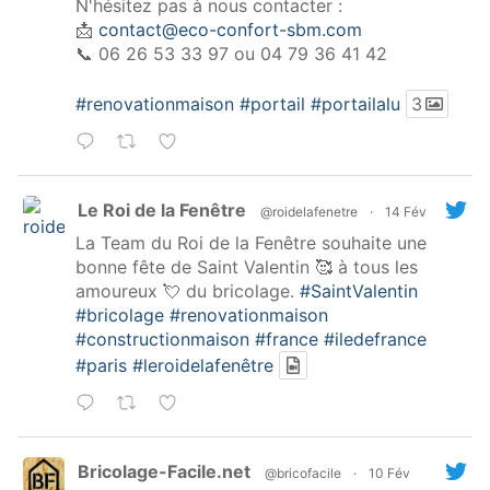
N'hésitez pas à nous contacter :
📩
contact@eco-confort-sbm.com
📞 06 26 53 33 97 ou 04 79 36 41 42
#renovationmaison
#portail
#portailalu
3
Le Roi de la Fenêtre
@roidelafenetre
·
14 Fév
La Team du Roi de la Fenêtre souhaite une
bonne fête de Saint Valentin 🥰 à tous les
amoureux 💘 du bricolage.
#SaintValentin
#bricolage
#renovationmaison
#constructionmaison
#france
#iledefrance
#paris
#leroidelafenêtre
Bricolage-Facile.net
@bricofacile
·
10 Fév