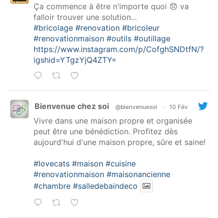
Ça commence à être n'importe quoi 😞 va
falloir trouver une solution...
#bricolage
#renovation
#bricoleur
#renovationmaison
#outils
#outillage
https://www.instagram.com/p/CofghSNDtfN/?
igshid=YTgzYjQ4ZTY=
Bienvenue chez soi
@bienvenuesoi
·
10 Fév
Vivre dans une maison propre et organisée
peut être une bénédiction. Profitez dès
aujourd'hui d'une maison propre, sûre et saine!
#lovecats
#maison
#cuisine
#renovationmaison
#maisonancienne
#chambre
#salledebaindeco