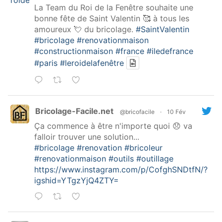
La Team du Roi de la Fenêtre souhaite une
bonne fête de Saint Valentin 🥰 à tous les
amoureux 💘 du bricolage.
#SaintValentin
#bricolage
#renovationmaison
#constructionmaison
#france
#iledefrance
#paris
#leroidelafenêtre
Bricolage-Facile.net
@bricofacile
·
10 Fév
Ça commence à être n'importe quoi 😞 va
falloir trouver une solution...
#bricolage
#renovation
#bricoleur
#renovationmaison
#outils
#outillage
https://www.instagram.com/p/CofghSNDtfN/?
igshid=YTgzYjQ4ZTY=