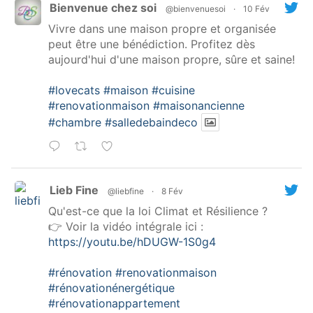
Bienvenue chez soi
@bienvenuesoi
·
10 Fév
Vivre dans une maison propre et organisée
peut être une bénédiction. Profitez dès
aujourd'hui d'une maison propre, sûre et saine!
#lovecats
#maison
#cuisine
#renovationmaison
#maisonancienne
#chambre
#salledebaindeco
Lieb Fine
@liebfine
·
8 Fév
Qu'est-ce que la loi Climat et Résilience ?
👉 Voir la vidéo intégrale ici :
https://youtu.be/hDUGW-1S0g4
#rénovation
#renovationmaison
#rénovationénergétique
#rénovationappartement