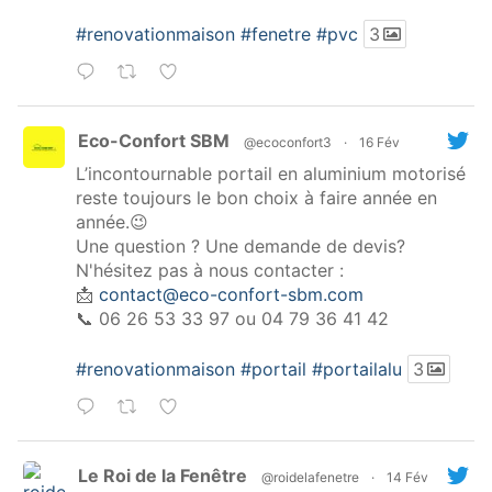
#renovationmaison
#fenetre
#pvc
3
Eco-Confort SBM
@ecoconfort3
·
16 Fév
L’incontournable portail en aluminium motorisé
reste toujours le bon choix à faire année en
année.😉
Une question ? Une demande de devis?
N'hésitez pas à nous contacter :
📩
contact@eco-confort-sbm.com
📞 06 26 53 33 97 ou 04 79 36 41 42
#renovationmaison
#portail
#portailalu
3
Le Roi de la Fenêtre
@roidelafenetre
·
14 Fév