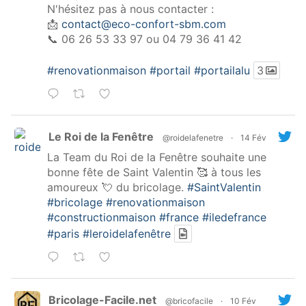
N'hésitez pas à nous contacter :
📩
contact@eco-confort-sbm.com
📞 06 26 53 33 97 ou 04 79 36 41 42
#renovationmaison
#portail
#portailalu
3
Le Roi de la Fenêtre
@roidelafenetre
·
14 Fév
La Team du Roi de la Fenêtre souhaite une
bonne fête de Saint Valentin 🥰 à tous les
amoureux 💘 du bricolage.
#SaintValentin
#bricolage
#renovationmaison
#constructionmaison
#france
#iledefrance
#paris
#leroidelafenêtre
Bricolage-Facile.net
@bricofacile
·
10 Fév