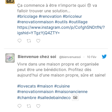
Ça commence à être n'importe quoi 😞 va
falloir trouver une solution...
#bricolage
#renovation
#bricoleur
#renovationmaison
#outils
#outillage
https://www.instagram.com/p/CofghSNDtfN/?
igshid=YTgzYjQ4ZTY=
Bienvenue chez soi
@bienvenuesoi
·
10 Fév
Vivre dans une maison propre et organisée
peut être une bénédiction. Profitez dès
aujourd'hui d'une maison propre, sûre et saine!
#lovecats
#maison
#cuisine
#renovationmaison
#maisonancienne
#chambre
#salledebaindeco