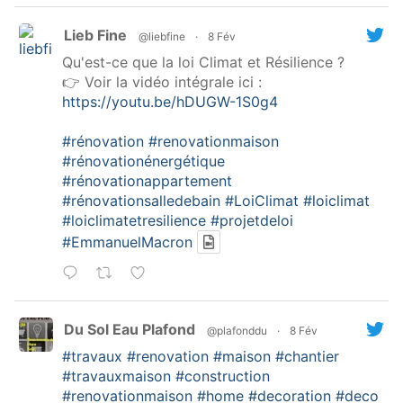
Lieb Fine
@liebfine
·
8 Fév
Qu'est-ce que la loi Climat et Résilience ?
👉 Voir la vidéo intégrale ici :
https://youtu.be/hDUGW-1S0g4
#rénovation
#renovationmaison
#rénovationénergétique
#rénovationappartement
#rénovationsalledebain
#LoiClimat
#loiclimat
#loiclimatetresilience
#projetdeloi
#EmmanuelMacron
Du Sol Eau Plafond
@plafonddu
·
8 Fév
#travaux
#renovation
#maison
#chantier
#travauxmaison
#construction
#renovationmaison
#home
#decoration
#deco