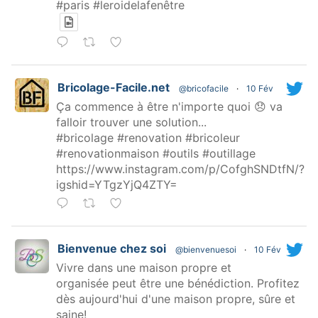
#paris #leroidelafenêtre
Bricolage-Facile.net
@bricofacile
·
10 Fév
Ça commence à être n'importe quoi 😞 va
falloir trouver une solution...
#bricolage #renovation #bricoleur
#renovationmaison #outils #outillage
https://www.instagram.com/p/CofghSNDtfN/?
igshid=YTgzYjQ4ZTY=
Bienvenue chez soi
@bienvenuesoi
·
10 Fév
Vivre dans une maison propre et
organisée peut être une bénédiction. Profitez
dès aujourd'hui d'une maison propre, sûre et
saine!