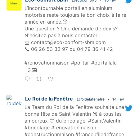
@ecoconfort3
·
16 Fév
L’incontournable portail en aluminium
motorisé reste toujours le bon choix à faire
année en année.😉
Une question ? Une demande de devis?
N'hésitez pas à nous contacter :
📩
contact@eco-confort-sbm.com
📞 06 26 53 33 97 ou 04 79 36 41 42
#renovationmaison #portail #portailalu
3
Le Roi de la Fenêtre
@roidelafenetre
·
14 Fév
La Team du Roi de la Fenêtre souhaite une
bonne fête de Saint Valentin 🥰 à tous les
amoureux 💘 du bricolage. #SaintValentin
#bricolage #renovationmaison
#constructionmaison #france #iledefrance