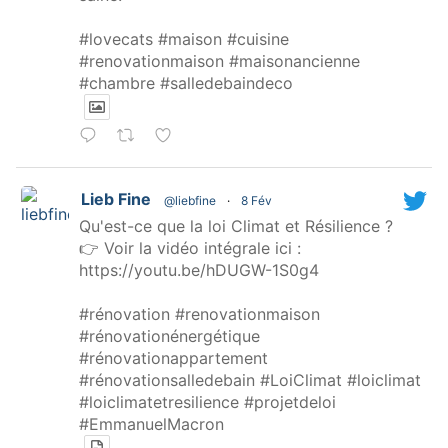
#lovecats #maison #cuisine
#renovationmaison #maisonancienne
#chambre #salledebaindeco
Lieb Fine
@liebfine
·
8 Fév
Qu'est-ce que la loi Climat et Résilience ?
👉 Voir la vidéo intégrale ici :
https://youtu.be/hDUGW-1S0g4
#rénovation #renovationmaison
#rénovationénergétique
#rénovationappartement
#rénovationsalledebain #LoiClimat #loiclimat
#loiclimatetresilience #projetdeloi
#EmmanuelMacron