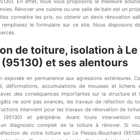
5130). En effet, nous vous proposons la meilleure soluti
nvies. Rénover une cuisine ou une salle de bain est un proj
tez connaitre les prix, ou obtenir un devis rénovation sal
, remplissez le formulaire sur ce site. Nous disposons d
xercés.
on de toiture, isolation à Le
(95130) et ses alentours
son exposée en permanence aux agressions extérieures. C
é, déformations, accumulations de mousses et lichens 
s avec des conséquences importantes sur la structure et 
gâts ne sont pas avancés, les travaux de réfection du to
uctions intervient pour les travaux de rénovation de toitu
(95130) et périphérie. Avant toute intervention n
 un diagnostic complet de la toiture à rénover. Si vo
éfection de votre toiture sur Le Plessis-Bouchard (95130