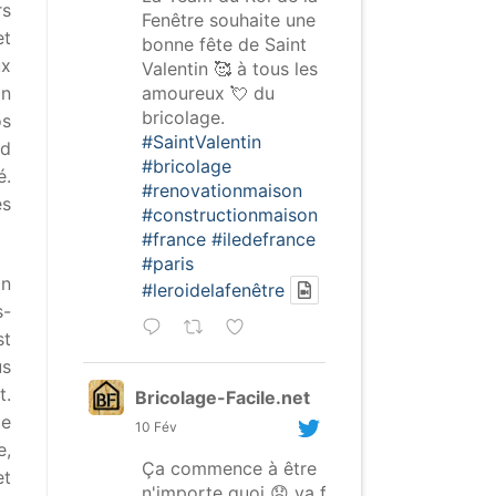
rs
Fenêtre souhaite une
et
bonne fête de Saint
ux
Valentin 🥰 à tous les
amoureux 💘 du
En
bricolage.
os
#SaintValentin
rd
#bricolage
é.
#renovationmaison
es
#constructionmaison
#france
#iledefrance
#paris
on
#leroidelafenêtre
s-
st
us
t.
Bricolage-Facile.net
de
10 Fév
e,
Ça commence à être
et
n'importe quoi 😞 va falloir