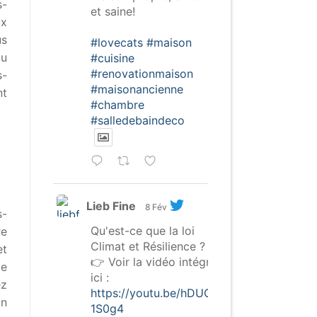
s-
et saine!
ux
us
#lovecats
#maison
du
#cuisine
#renovationmaison
s-
#maisonancienne
nt
#chambre
#salledebaindeco
Lieb Fine
8 Fév
s-
Qu'est-ce que la loi
re
Climat et Résilience ?
et
👉 Voir la vidéo intégrale
de
ici :
ez
https://youtu.be/hDUGW-
on
1S0g4