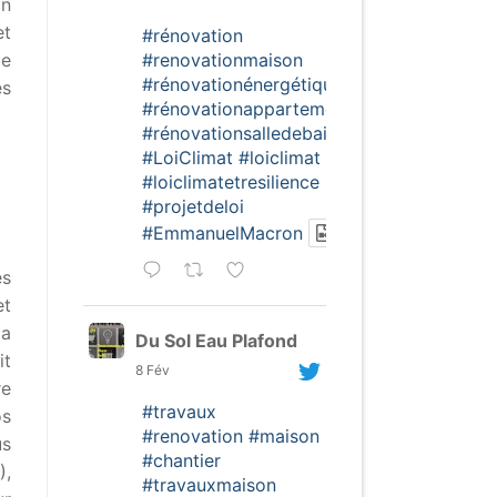
on
et
#rénovation
#renovationmaison
le
#rénovationénergétique
es
#rénovationappartement
#rénovationsalledebain
#LoiClimat
#loiclimat
#loiclimatetresilience
#projetdeloi
#EmmanuelMacron
es
et
la
Du Sol Eau Plafond
it
8 Fév
re
#travaux
os
#renovation
#maison
us
#chantier
),
#travauxmaison