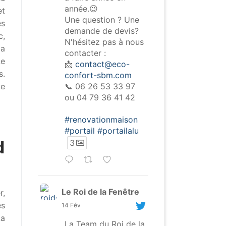
année.😉
et
Une question ? Une
es
demande de devis?
c,
N'hésitez pas à nous
la
contacter :
Le
📩
contact@eco-
s.
confort-sbm.com
📞 06 26 53 33 97
ue
ou 04 79 36 41 42
#renovationmaison
#portail
#portailalu
d
3
Le Roi de la Fenêtre
r,
es
14 Fév
La
La Team du Roi de la