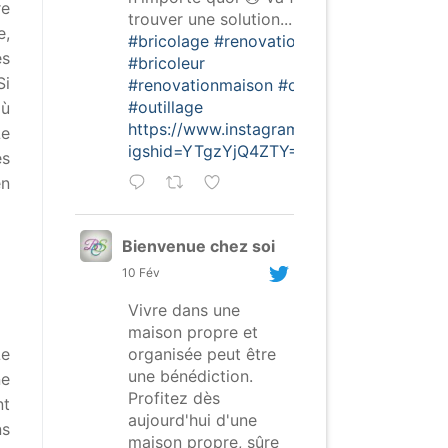
re
trouver une solution...
e,
#bricolage
#renovation
es
#bricoleur
Si
#renovationmaison
#outils
#outillage
où
https://www.instagram.com/p/CofghSNDt
Le
igshid=YTgzYjQ4ZTY=
es
en
Bienvenue chez soi
10 Fév
Vivre dans une
maison propre et
organisée peut être
Le
une bénédiction.
ne
Profitez dès
nt
aujourd'hui d'une
ns
maison propre, sûre