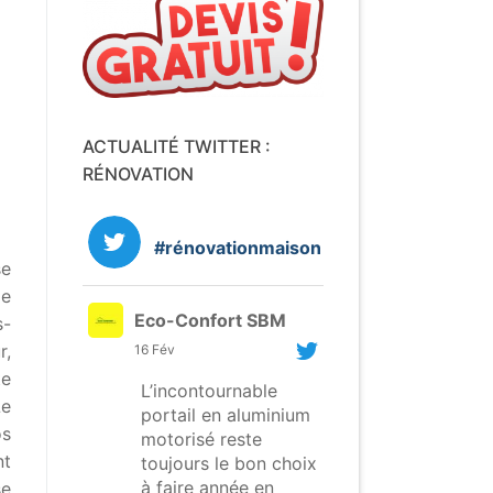
ACTUALITÉ TWITTER :
RÉNOVATION
#rénovationmaison
se
de
Eco-Confort SBM
s-
r,
16 Fév
te
L’incontournable
Le
portail en aluminium
os
motorisé reste
nt
toujours le bon choix
à faire année en
se