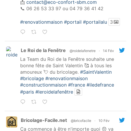
📩
contact@eco-confort-sbm.com
📞 06 26 53 33 97 ou 04 79 36 41 42
#renovationmaison
#portail
#portailalu
3
Le Roi de la Fenêtre
@roidelafenetre
·
14 Fév
La Team du Roi de la Fenêtre souhaite une
bonne fête de Saint Valentin 🥰 à tous les
amoureux 💘 du bricolage.
#SaintValentin
#bricolage
#renovationmaison
#constructionmaison
#france
#iledefrance
#paris
#leroidelafenêtre
Bricolage-Facile.net
@bricofacile
·
10 Fév
Ça commence à être n'importe quoi 😞 va