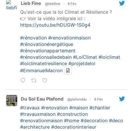
Lieb Fine
@liebfine
·
8 Fév
Qu'est-ce que la loi Climat et Résilience ?
👉 Voir la vidéo intégrale ici :
https://youtu.be/hDUGW-1S0g4
#rénovation
#renovationmaison
#rénovationénergétique
#rénovationappartement
#rénovationsalledebain
#LoiClimat
#loiclimat
#loiclimatetresilience
#projetdeloi
#EmmanuelMacron
Du Sol Eau Plafond
@plafonddu
·
8 Fév
#travaux
#renovation
#maison
#chantier
#travauxmaison
#construction
#renovationmaison
#home
#decoration
#deco
#architecture
#decorationinterieur