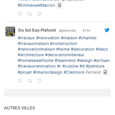
#EmmanuelMacron
Du Sol Eau Plafond
@plafonddu
·
8 Fév
#travaux
#renovation
#maison
#chantier
#travauxmaison
#construction
#renovationmaison
#home
#decoration
#deco
#architecture
#decorationinterieur
#homesweethome
#teamreno
#design
#artisan
#travauxrenovation
#r
#cuisine
#d
#peinture
#projet
#interiordesign
#Clermont
-Ferrand
AUTRES VILLES