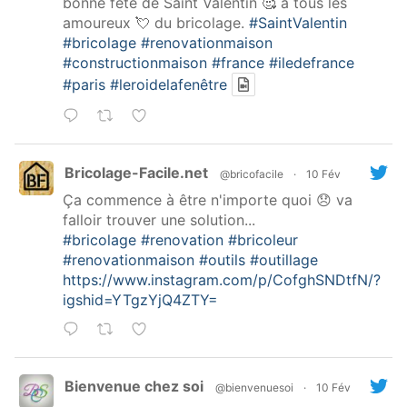
bonne fête de Saint Valentin 🥰 à tous les
amoureux 💘 du bricolage.
#SaintValentin
#bricolage
#renovationmaison
#constructionmaison
#france
#iledefrance
#paris
#leroidelafenêtre
Bricolage-Facile.net
@bricofacile
·
10 Fév
Ça commence à être n'importe quoi 😞 va
falloir trouver une solution...
#bricolage
#renovation
#bricoleur
#renovationmaison
#outils
#outillage
https://www.instagram.com/p/CofghSNDtfN/?
igshid=YTgzYjQ4ZTY=
Bienvenue chez soi
@bienvenuesoi
·
10 Fév