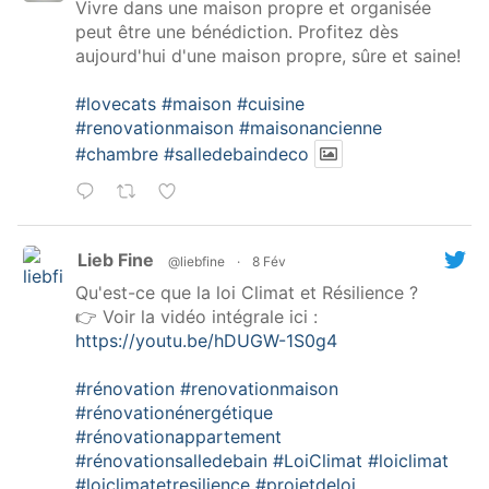
Vivre dans une maison propre et organisée
peut être une bénédiction. Profitez dès
aujourd'hui d'une maison propre, sûre et saine!
#lovecats
#maison
#cuisine
#renovationmaison
#maisonancienne
#chambre
#salledebaindeco
Lieb Fine
@liebfine
·
8 Fév
Qu'est-ce que la loi Climat et Résilience ?
👉 Voir la vidéo intégrale ici :
https://youtu.be/hDUGW-1S0g4
#rénovation
#renovationmaison
#rénovationénergétique
#rénovationappartement
#rénovationsalledebain
#LoiClimat
#loiclimat
#loiclimatetresilience
#projetdeloi