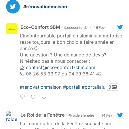
#rénovationmaison
Eco-Confort SBM
@ecoconfort3
·
16 Fév
L’incontournable portail en aluminium motorisé
reste toujours le bon choix à faire année en
année.😉
Une question ? Une demande de devis?
N'hésitez pas à nous contacter :
📩
contact@eco-confort-sbm.com
📞 06 26 53 33 97 ou 04 79 36 41 42
#renovationmaison
#portail
#portailalu
3
Le Roi de la Fenêtre
@roidelafenetre
·
14 Fév
La Team du Roi de la Fenêtre souhaite une