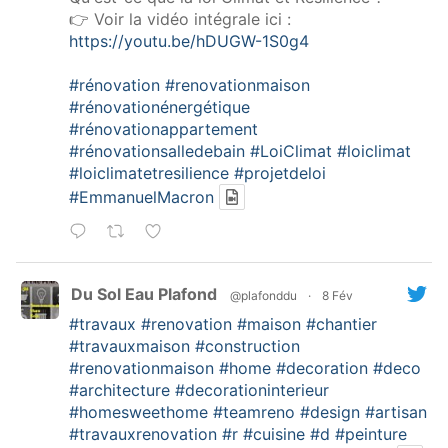
👉 Voir la vidéo intégrale ici :
https://youtu.be/hDUGW-1S0g4
#rénovation
#renovationmaison
#rénovationénergétique
#rénovationappartement
#rénovationsalledebain
#LoiClimat
#loiclimat
#loiclimatetresilience
#projetdeloi
#EmmanuelMacron
Du Sol Eau Plafond
@plafonddu
·
8 Fév
#travaux
#renovation
#maison
#chantier
#travauxmaison
#construction
#renovationmaison
#home
#decoration
#deco
#architecture
#decorationinterieur
#homesweethome
#teamreno
#design
#artisan
#travauxrenovation
#r
#cuisine
#d
#peinture