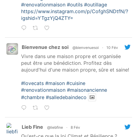
#renovationmaison
#outils
#outillage
https://www.instagram.com/p/CofghSNDtfN/?
igshid=YTgzYjQ4ZTY=
Bienvenue chez soi
@bienvenuesoi
·
10 Fév
Vivre dans une maison propre et organisée
peut être une bénédiction. Profitez dès
aujourd'hui d'une maison propre, sûre et saine!
#lovecats
#maison
#cuisine
#renovationmaison
#maisonancienne
#chambre
#salledebaindeco
Lieb Fine
@liebfine
·
8 Fév
Qu'est-ce que la loi Climat et Résilience ?