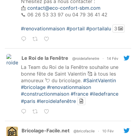
N'hésitez pas à nous contacter :
📩
contact@eco-confort-sbm.com
📞 06 26 53 33 97 ou 04 79 36 41 42
#renovationmaison
#portail
#portailalu
3
Le Roi de la Fenêtre
@roidelafenetre
·
14 Fév
La Team du Roi de la Fenêtre souhaite une
bonne fête de Saint Valentin 🥰 à tous les
amoureux 💘 du bricolage.
#SaintValentin
#bricolage
#renovationmaison
#constructionmaison
#france
#iledefrance
#paris
#leroidelafenêtre
Bricolage-Facile.net
@bricofacile
·
10 Fév