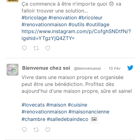
Ça commence à être n'importe quoi 😞 va
falloir trouver une solution...
#bricolage
#renovation
#bricoleur
#renovationmaison
#outils
#outillage
https://www.instagram.com/p/CofghSNDtfN/?
igshid=YTgzYjQ4ZTY=
Bienvenue chez soi
@bienvenuesoi
·
10 Fév
Vivre dans une maison propre et organisée
peut être une bénédiction. Profitez dès
aujourd'hui d'une maison propre, sûre et saine!
#lovecats
#maison
#cuisine
#renovationmaison
#maisonancienne
#chambre
#salledebaindeco