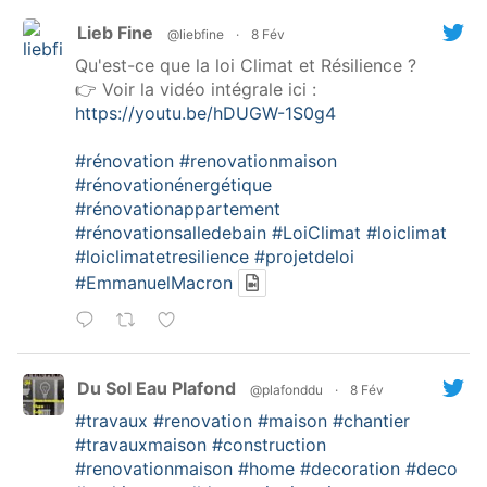
Lieb Fine
@liebfine
·
8 Fév
Qu'est-ce que la loi Climat et Résilience ?
👉 Voir la vidéo intégrale ici :
https://youtu.be/hDUGW-1S0g4
#rénovation
#renovationmaison
#rénovationénergétique
#rénovationappartement
#rénovationsalledebain
#LoiClimat
#loiclimat
#loiclimatetresilience
#projetdeloi
#EmmanuelMacron
Du Sol Eau Plafond
@plafonddu
·
8 Fév
#travaux
#renovation
#maison
#chantier
#travauxmaison
#construction
#renovationmaison
#home
#decoration
#deco