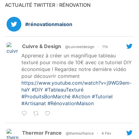
ACTUALITÉ TWITTER : RÉNOVATION
#rénovationmaison
Cuivre & Design
@cuivreetdesign
·
11h
Apprenez à créer un magnifique tableau
texturé pour moins de 10€ avec ce tutoriel DIY
économique ! Regardez notre dernière vidéo
pour découvrir comment
https://www.youtube.com/watch?v=j9WG9em-
haY
#DIY
#TableauTexturé
#ProduitsBonMarché
#Action
#Tutoriel
#Artisanat
#RénovationMaison
Thermor France
@thermorfrance
·
4 Fév