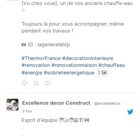
[Vu chez vous], un de nos anciens chauffe-eau
✨
Toujours là pour vous accompagner, même
pendant vos travaux !
📸 IG : lageneralebtp
#ThermorFrance
#decorationinterieure
#renovation
#renovationmaison
#chauffeau
#energie
#sobrieteenergetique
2
Excellence decor Construct
@excelledecor
·
3 Fév
Esprit d'équipe 🧑‍🤝‍🧑🦺🏗️🚧
.
.