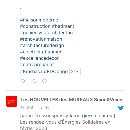
.
.
.
#maisonmoderne
#construction
#batiment
#geniecivil
#architecture
#renovationmaison
#architecturedesign
#electricitebatiment
#excellencedecor
#entreprenariat
#Kinshasa
#RDCongo
2
Les NOUVELLES des MUREAUX Seine&Vexin
@lndm1
·
2 Fév
[#carrièressouspoissy
#energiessolidaires
]
Les rendez-vous d’Énergies Solidaires en
février 2023