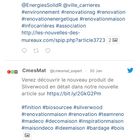
@EnergiesSolidR
@ville_carrieres
#environnement
#renovationsg
#renovation
#renovationenergetique
#renovationmaison
#infocarrières
#association
http://les-nouvelles-des-
mureaux.com/spip.php?article3723
2
CmesMat
@cmesmat_expert
·
30 Jan
Venez découvrir le nouveau produit de
Sliverwood en détail dans notre nouvelle
article sur
https://bit.ly/2GkG2Pm
#finition
#biosourcee
#silverwood
#renovationmaison
#renovation
#teamreno
#madeco
#decomaison
#inspirationmaison
#maisondeco
#ideemaison
#bardage
#bois