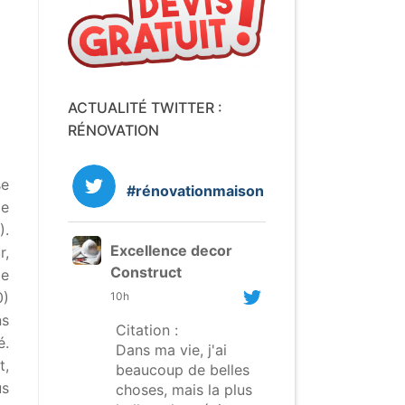
ACTUALITÉ TWITTER :
RÉNOVATION
se
#rénovationmaison
de
).
Excellence decor
r,
Construct
de
0)
10h
ns
Citation :
é.
Dans ma vie, j'ai
t,
beaucoup de belles
us
choses, mais la plus