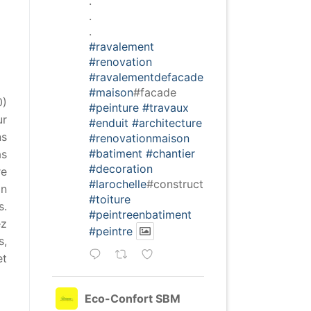
.
.
.
#ravalement
#renovation
#ravalementdefacade
#maison
#facade
0)
#peinture
#travaux
ur
#enduit
#architecture
ns
#renovationmaison
#batiment
#chantier
as
#decoration
re
#larochelle
#construction
En
#toiture
s.
#peintreenbatiment
ez
#peintre
s,
et
Eco-Confort SBM