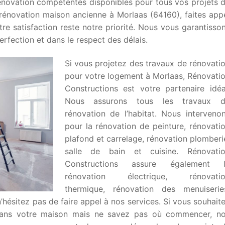
énovation compétentes disponibles pour tous vos projets 
rénovation maison ancienne à Morlaas (64160), faites app
tre satisfaction reste notre priorité. Nous vous garantisso
rfection et dans le respect des délais.
Si vous projetez des travaux de rénovati
pour votre logement à Morlaas, Rénovati
Constructions est votre partenaire idéa
Nous assurons tous les travaux 
rénovation de l’habitat. Nous interveno
pour la rénovation de peinture, rénovati
plafond et carrelage, rénovation plomberi
salle de bain et cuisine. Rénovati
Constructions assure également 
rénovation électrique, rénovati
thermique, rénovation des menuiserie
 n’hésitez pas de faire appel à nos services. Si vous souhait
 dans votre maison mais ne savez pas où commencer, n