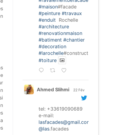
de
#maison
#facade
es
#peinture
#travaux
en
#enduit
Rochelle
#architecture
#renovationmaison
#batiment
#chantier
#decoration
#larochelle
#construction
#toiture
as
le
ur
Ahmed Slihmi
on
22 Fév
si
on
tel: +33619090689
es
e-mail:
la
lasfacades@gmail.com
es
@las
.facades