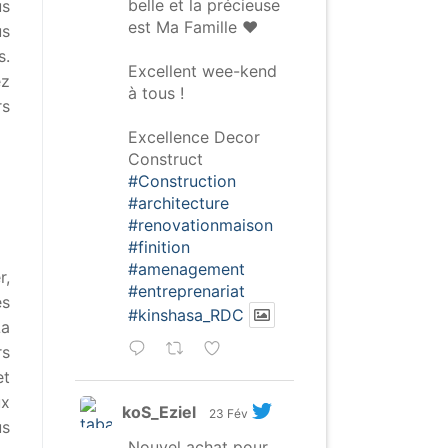
belle et la précieuse
us
est Ma Famille ❤️
us
s.
Excellent wee-kend
ez
à tous !
rs
Excellence Decor
Construct
#Construction
#architecture
#renovationmaison
#finition
#amenagement
r,
#entreprenariat
es
#kinshasa_RDC
La
rs
et
ux
koS_Eziel
23 Fév
us
Nouvel achat pour