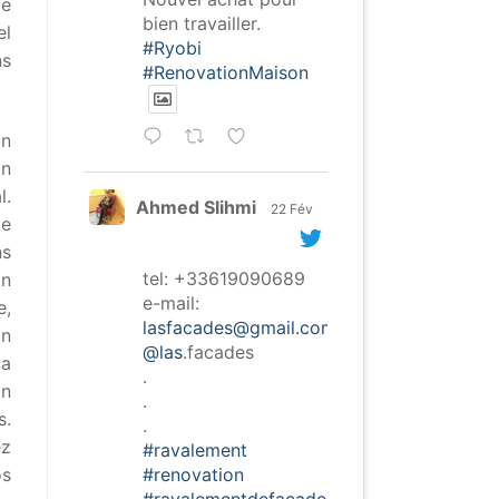
de
bien travailler.
el
#Ryobi
ns
#RenovationMaison
on
on
l.
Ahmed Slihmi
22 Fév
de
ns
tel: +33619090689
on
e-mail:
e,
lasfacades@gmail.com
on
@las
.facades
la
.
on
.
s.
.
ez
#ravalement
#renovation
os
#ravalementdefacade