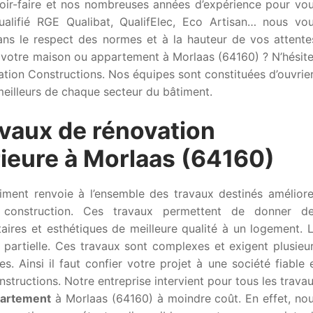
voir-faire et nos nombreuses années d’expérience pour vo
 Qualifié RGE Qualibat, QualifElec, Eco Artisan… nous vo
ans le respect des normes et à la hauteur de vos attente
votre maison ou appartement à Morlaas (64160) ? N’hésit
vation Constructions. Nos équipes sont constituées d’ouvrie
 meilleurs de chaque secteur du bâtiment.
avaux de rénovation
érieure à Morlaas (64160)
iment renvoie à l’ensemble des travaux destinés améliore
construction. Ces travaux permettent de donner d
taires et esthétiques de meilleure qualité à un logement. 
 partielle. Ces travaux sont complexes et exigent plusieu
. Ainsi il faut confier votre projet à une société fiable 
tructions. Notre entreprise intervient pour tous les trava
partement
à Morlaas (64160) à moindre coût. En effet, no