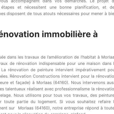
t vous accompagnent dans vos démarches. Le projet 
 étapes et nécessitent une bonne planification, et d
pes disposent de tous atouts nécessaires pour mener à bi
rénovation immobilière à
ée dans les travaux de l’amélioration de l’habitat à Morla
avaux de rénovation indispensable pour une maison dans 
 La rénovation de peinture intervient impérativement po
ées. Rénovation Constructions intervient pour la rénovati
ieure et façade) à Morlaas (64160). Nous intervenons aus
es talentueux réalisent avec professionnalisme la rénovati
elage. Nous utilisons pour tous vos travaux, des peintur
ur toute partie du logement. Si vous souhaitez refaire 
ent sur Morlaas (64160), notre entreprise répond à tout