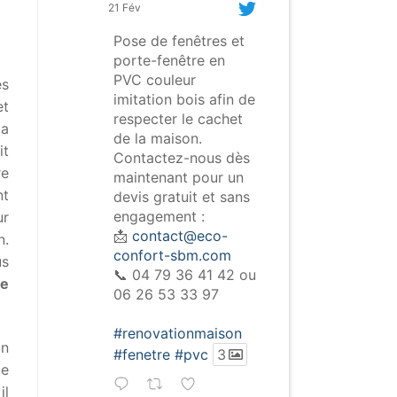
21 Fév
Pose de fenêtres et
porte-fenêtre en
PVC couleur
es
imitation bois afin de
et
respecter le cachet
la
de la maison.
it
Contactez-nous dès
re
maintenant pour un
nt
devis gratuit et sans
engagement :
ur
📩
contact@eco-
n.
confort-sbm.com
us
📞 04 79 36 41 42 ou
de
06 26 53 33 97
#renovationmaison
on
#fenetre
#pvc
3
de
il