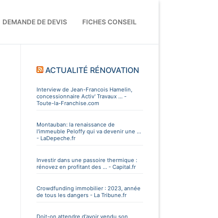
DEMANDE DE DEVIS
FICHES CONSEIL
ACTUALITÉ RÉNOVATION
Interview de Jean-Francois Hamelin,
concessionnaire Activ' Travaux ... -
Toute-la-Franchise.com
Montauban: la renaissance de
l'immeuble Peloffy qui va devenir une ...
- LaDepeche.fr
Investir dans une passoire thermique :
rénovez en profitant des ... - Capital.fr
Crowdfunding immobilier : 2023, année
de tous les dangers - La Tribune.fr
Doit-on attendre d'avoir vendu son