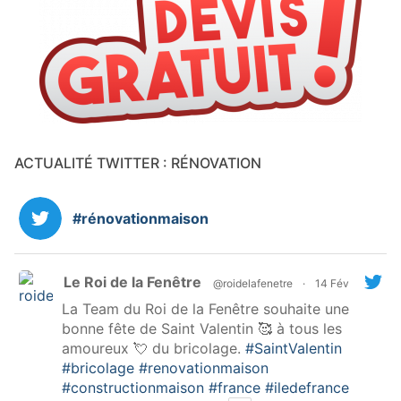
ACTUALITÉ TWITTER : RÉNOVATION
#rénovationmaison
Le Roi de la Fenêtre
@roidelafenetre
·
14 Fév
La Team du Roi de la Fenêtre souhaite une
bonne fête de Saint Valentin 🥰 à tous les
amoureux 💘 du bricolage.
#SaintValentin
#bricolage
#renovationmaison
#constructionmaison
#france
#iledefrance