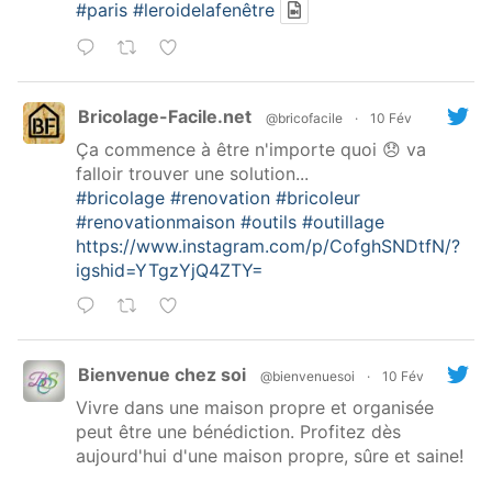
#paris
#leroidelafenêtre
Bricolage-Facile.net
@bricofacile
·
10 Fév
Ça commence à être n'importe quoi 😞 va
falloir trouver une solution...
#bricolage
#renovation
#bricoleur
#renovationmaison
#outils
#outillage
https://www.instagram.com/p/CofghSNDtfN/?
igshid=YTgzYjQ4ZTY=
Bienvenue chez soi
@bienvenuesoi
·
10 Fév
Vivre dans une maison propre et organisée
peut être une bénédiction. Profitez dès
aujourd'hui d'une maison propre, sûre et saine!