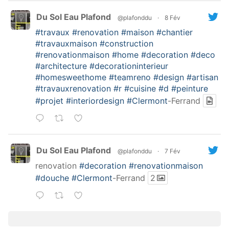
Du Sol Eau Plafond
@plafonddu
·
8 Fév
#travaux
#renovation
#maison
#chantier
#travauxmaison
#construction
#renovationmaison
#home
#decoration
#deco
#architecture
#decorationinterieur
#homesweethome
#teamreno
#design
#artisan
#travauxrenovation
#r
#cuisine
#d
#peinture
#projet
#interiordesign
#Clermont
-Ferrand
Du Sol Eau Plafond
@plafonddu
·
7 Fév
renovation
#decoration
#renovationmaison
#douche
#Clermont
-Ferrand
2