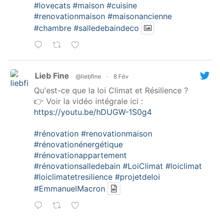
#lovecats
#maison
#cuisine
#renovationmaison
#maisonancienne
#chambre
#salledebaindeco
Lieb Fine
@liebfine
·
8 Fév
Qu'est-ce que la loi Climat et Résilience ?
👉 Voir la vidéo intégrale ici :
https://youtu.be/hDUGW-1S0g4
#rénovation
#renovationmaison
#rénovationénergétique
#rénovationappartement
#rénovationsalledebain
#LoiClimat
#loiclimat
#loiclimatetresilience
#projetdeloi
#EmmanuelMacron