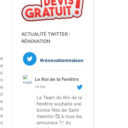
ACTUALITÉ TWITTER :
RÉNOVATION
se
#rénovationmaison
de
oi
Le Roi de la Fenêtre
on
le
14 Fév
oi
La Team du Roi de la
us
Fenêtre souhaite une
es
bonne fête de Saint
us
Valentin 🥰 à tous les
amoureux 💘 du
on