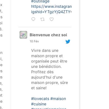
#outillage
ux
https://www.instagram.com/p/CofghSNDt
t,
igshid=YTgzYjQ4ZTY=
os
oi
é.
Bienvenue chez soi
es
10 Fév
Vivre dans une
on
maison propre et
i,
organisée peut être
re
une bénédiction.
es
Profitez dès
us
aujourd'hui d'une
maison propre, sûre
e,
et saine!
,
et
#lovecats
#maison
re
#cuisine
e,