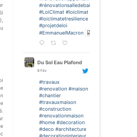
ur
#rénovationsalledebain
#LoiClimat
#loiclimat
Si
#loiclimatetresilience
),
#projetdeloi
du
#EmmanuelMacron
Du Sol Eau Plafond
8 Fév
oi
#travaux
se
#renovation
#maison
#chantier
on
#travauxmaison
de
#construction
é.
#renovationmaison
ur
#home
#decoration
re
#deco
#architecture
ec
#decorationinterieur