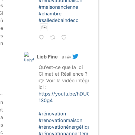
#renovationmaison
es
#maisonancienne
Si
#chambre
#salledebaindeco
où
Le
es
en
Lieb Fine
8 Fév
Qu'est-ce que la loi
Climat et Résilience ?
👉 Voir la vidéo intégrale
ici :
https://youtu.be/hDUGW-
y-
1S0g4
on
nt
#rénovation
la
#renovationmaison
us
#rénovationénergétique
ec
#rénovationappartement