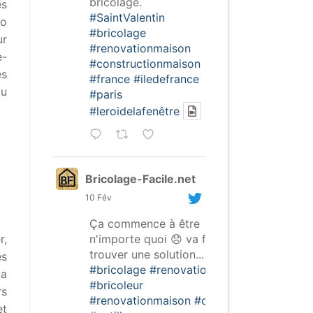
bricolage.
es
#SaintValentin
co
#bricolage
ur
#renovationmaison
e-
#constructionmaison
es
#france
#iledefrance
du
#paris
#leroidelafenêtre
Bricolage-Facile.net
10 Fév
Ça commence à être
n'importe quoi 😞 va falloir
r,
trouver une solution...
es
#bricolage
#renovation
La
#bricoleur
rs
#renovationmaison
#outils
et