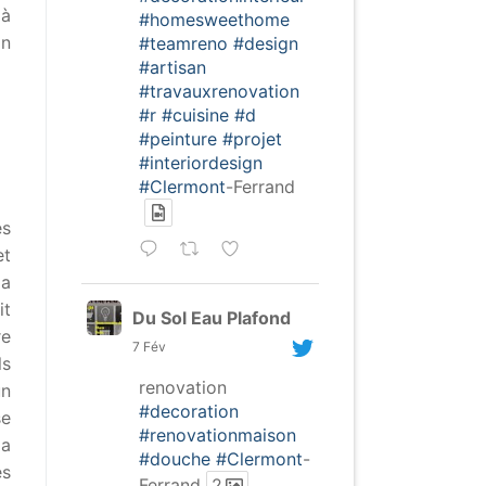
 à
#homesweethome
in
#teamreno
#design
#artisan
#travauxrenovation
#r
#cuisine
#d
#peinture
#projet
#interiordesign
#Clermont
-Ferrand
es
et
la
it
Du Sol Eau Plafond
re
7 Fév
ls
renovation
un
#decoration
se
#renovationmaison
la
#douche
#Clermont
-
es
Ferrand
2