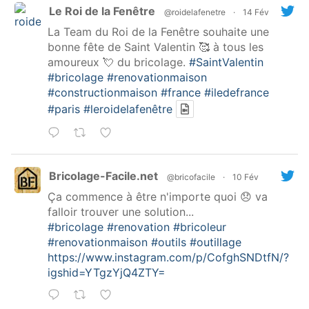
Le Roi de la Fenêtre
@roidelafenetre
·
14 Fév
La Team du Roi de la Fenêtre souhaite une
bonne fête de Saint Valentin 🥰 à tous les
amoureux 💘 du bricolage.
#SaintValentin
#bricolage
#renovationmaison
#constructionmaison
#france
#iledefrance
#paris
#leroidelafenêtre
Bricolage-Facile.net
@bricofacile
·
10 Fév
Ça commence à être n'importe quoi 😞 va
falloir trouver une solution...
#bricolage
#renovation
#bricoleur
#renovationmaison
#outils
#outillage
https://www.instagram.com/p/CofghSNDtfN/?
igshid=YTgzYjQ4ZTY=