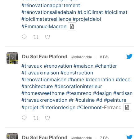
#rénovationappartement
#rénovationsalledebain
#LoiClimat
#loiclimat
#loiclimatetresilience
#projetdeloi
#EmmanuelMacron
Du Sol Eau Plafond
@plafonddu
·
8 Fév
#travaux
#renovation
#maison
#chantier
#travauxmaison
#construction
#renovationmaison
#home
#decoration
#deco
#architecture
#decorationinterieur
#homesweethome
#teamreno
#design
#artisan
#travauxrenovation
#r
#cuisine
#d
#peinture
#projet
#interiordesign
#Clermont
-Ferrand
Du Sol Eau Plafond
@plafonddu
·
7 Fév