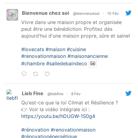
Bienvenue chez soi
@bienvenuesoi
·
10 Fév
Vivre dans une maison propre et organisée
peut être une bénédiction. Profitez dès
aujourd'hui d'une maison propre, sûre et saine!
#lovecats
#maison
#cuisine
#renovationmaison
#maisonancienne
#chambre
#salledebaindeco
Lieb Fine
@liebfine
·
8 Fév
Qu'est-ce que la loi Climat et Résilience ?
👉 Voir la vidéo intégrale ici :
https://youtu.be/hDUGW-1S0g4
#rénovation
#renovationmaison
#rénovationénergétique