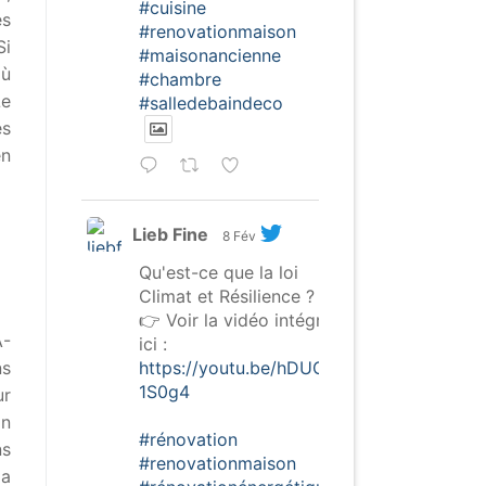
#cuisine
es
#renovationmaison
Si
#maisonancienne
où
#chambre
Le
#salledebaindeco
es
en
Lieb Fine
8 Fév
Qu'est-ce que la loi
Climat et Résilience ?
👉 Voir la vidéo intégrale
A-
ici :
https://youtu.be/hDUGW-
ns
1S0g4
ur
on
#rénovation
ns
#renovationmaison
la