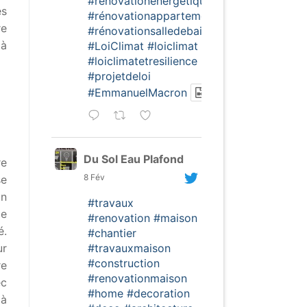
#rénovationénergétique
es
#rénovationappartement
re
#rénovationsalledebain
 à
#LoiClimat
#loiclimat
#loiclimatetresilience
#projetdeloi
#EmmanuelMacron
Du Sol Eau Plafond
re
8 Fév
se
on
#travaux
de
#renovation
#maison
é.
#chantier
#travauxmaison
ur
#construction
re
#renovationmaison
ec
#home
#decoration
 à