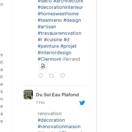
#deco
#architecture
in
#decorationinterieur
#homesweethome
#teamreno
#design
#artisan
#travauxrenovation
#r
#cuisine
#d
#peinture
#projet
#interiordesign
es
#Clermont
-Ferrand
et
la
it
re
ls
Du Sol Eau Plafond
un
7 Fév
se
renovation
la
#decoration
es
#renovationmaison