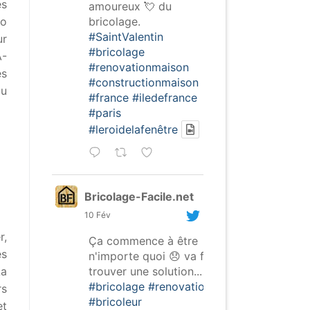
es
amoureux 💘 du
bricolage.
co
#SaintValentin
ur
#bricolage
A-
#renovationmaison
es
#constructionmaison
du
#france
#iledefrance
#paris
#leroidelafenêtre
Bricolage-Facile.net
10 Fév
r,
Ça commence à être
es
n'importe quoi 😞 va falloir
trouver une solution...
La
#bricolage
#renovation
rs
#bricoleur
et