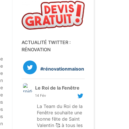
ACTUALITÉ TWITTER :
RÉNOVATION
se
de
#rénovationmaison
re
on
le
Le Roi de la Fenêtre
re
14 Fév
us
La Team du Roi de la
es
Fenêtre souhaite une
us
bonne fête de Saint
on
Valentin 🥰 à tous les