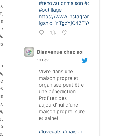
#renovationmaison
#outils
ux
#outillage
t,
https://www.instagram.com/p/CofghSNDt
os
igshid=YTgzYjQ4ZTY=
re
é.
es
Bienvenue chez soi
10 Fév
on
Vivre dans une
e,
maison propre et
re
organisée peut être
es
une bénédiction.
us
Profitez dès
e,
aujourd'hui d'une
,
maison propre, sûre
et saine!
et
re
#lovecats
#maison
e,