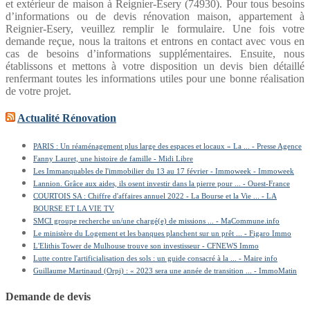
et extérieur de maison à Reignier-Esery (74930). Pour tous besoins
d’informations ou de devis rénovation maison, appartement à
Reignier-Esery, veuillez remplir le formulaire. Une fois votre
demande reçue, nous la traitons et entrons en contact avec vous en
cas de besoins d’informations supplémentaires. Ensuite, nous
établissons et mettons à votre disposition un devis bien détaillé
renfermant toutes les informations utiles pour une bonne réalisation
de votre projet.
Actualité Rénovation
PARIS : Un réaménagement plus large des espaces et locaux » La ... - Presse Agence
Fanny Lauret, une histoire de famille - Midi Libre
Les Immanquables de l'immobilier du 13 au 17 février - Immoweek - Immoweek
Lannion. Grâce aux aides, ils osent investir dans la pierre pour ... - Ouest-France
COURTOIS SA : Chiffre d'affaires annuel 2022 - La Bourse et la Vie ... - LA
BOURSE ET LA VIE TV
SMCI groupe recherche un/une chargé(e) de missions ... - MaCommune.info
Le ministère du Logement et les banques planchent sur un prêt ... - Figaro Immo
L'Elithis Tower de Mulhouse trouve son investisseur - CFNEWS Immo
Lutte contre l'artificialisation des sols : un guide consacré à la ... - Maire info
Guillaume Martinaud (Orpi) : « 2023 sera une année de transition ... - ImmoMatin
Demande de devis