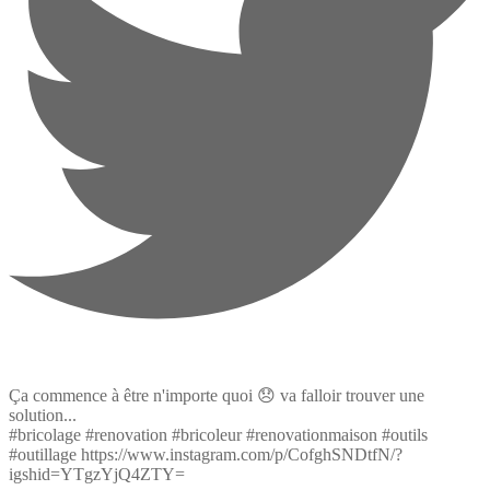
Ça commence à être n'importe quoi 😞 va falloir trouver une
solution...
#bricolage #renovation #bricoleur #renovationmaison #outils
#outillage https://www.instagram.com/p/CofghSNDtfN/?
igshid=YTgzYjQ4ZTY=