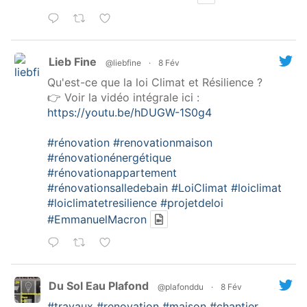
Lieb Fine
@liebfine
·
8 Fév
Qu'est-ce que la loi Climat et Résilience ?
👉 Voir la vidéo intégrale ici :
https://youtu.be/hDUGW-1S0g4
#rénovation
#renovationmaison
#rénovationénergétique
#rénovationappartement
#rénovationsalledebain
#LoiClimat
#loiclimat
#loiclimatetresilience
#projetdeloi
#EmmanuelMacron
Du Sol Eau Plafond
@plafonddu
·
8 Fév
#travaux
#renovation
#maison
#chantier