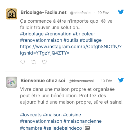
Bricolage-Facile.net
@bricofacile
·
10 Fév
Ça commence à être n'importe quoi 😞 va
falloir trouver une solution...
#bricolage
#renovation
#bricoleur
#renovationmaison
#outils
#outillage
https://www.instagram.com/p/CofghSNDtfN/?
igshid=YTgzYjQ4ZTY=
Bienvenue chez soi
@bienvenuesoi
·
10 Fév
Vivre dans une maison propre et organisée
peut être une bénédiction. Profitez dès
aujourd'hui d'une maison propre, sûre et saine!
#lovecats
#maison
#cuisine
#renovationmaison
#maisonancienne
#chambre
#salledebaindeco