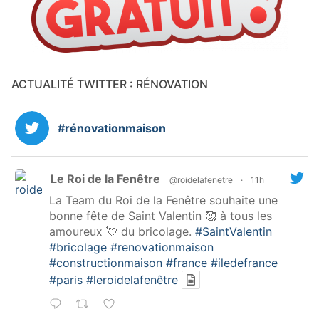
ACTUALITÉ TWITTER : RÉNOVATION
#rénovationmaison
Le Roi de la Fenêtre
@roidelafenetre
·
11h
La Team du Roi de la Fenêtre souhaite une
bonne fête de Saint Valentin 🥰 à tous les
amoureux 💘 du bricolage.
#SaintValentin
#bricolage
#renovationmaison
#constructionmaison
#france
#iledefrance
#paris
#leroidelafenêtre