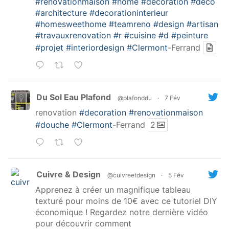
#renovationmaison
#home
#decoration
#deco
#architecture
#decorationinterieur
#homesweethome
#teamreno
#design
#artisan
#travauxrenovation
#r
#cuisine
#d
#peinture
#projet
#interiordesign
#Clermont
-Ferrand
Du Sol Eau Plafond
@plafonddu
·
7 Fév
renovation
#decoration
#renovationmaison
#douche
#Clermont
-Ferrand
2
Cuivre & Design
@cuivreetdesign
·
5 Fév
Apprenez à créer un magnifique tableau
texturé pour moins de 10€ avec ce tutoriel DIY
économique ! Regardez notre dernière vidéo
pour découvrir comment