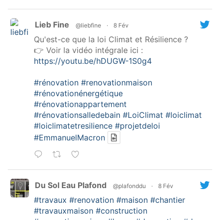
Lieb Fine
@liebfine
·
8 Fév
Qu'est-ce que la loi Climat et Résilience ?
👉 Voir la vidéo intégrale ici :
https://youtu.be/hDUGW-1S0g4
#rénovation
#renovationmaison
#rénovationénergétique
#rénovationappartement
#rénovationsalledebain
#LoiClimat
#loiclimat
#loiclimatetresilience
#projetdeloi
#EmmanuelMacron
Du Sol Eau Plafond
@plafonddu
·
8 Fév
#travaux
#renovation
#maison
#chantier
#travauxmaison
#construction