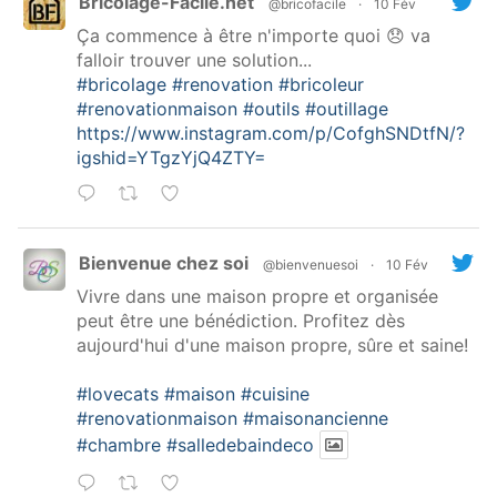
Bricolage-Facile.net
@bricofacile
·
10 Fév
Ça commence à être n'importe quoi 😞 va
falloir trouver une solution...
#bricolage
#renovation
#bricoleur
#renovationmaison
#outils
#outillage
https://www.instagram.com/p/CofghSNDtfN/?
igshid=YTgzYjQ4ZTY=
Bienvenue chez soi
@bienvenuesoi
·
10 Fév
Vivre dans une maison propre et organisée
peut être une bénédiction. Profitez dès
aujourd'hui d'une maison propre, sûre et saine!
#lovecats
#maison
#cuisine
#renovationmaison
#maisonancienne
#chambre
#salledebaindeco