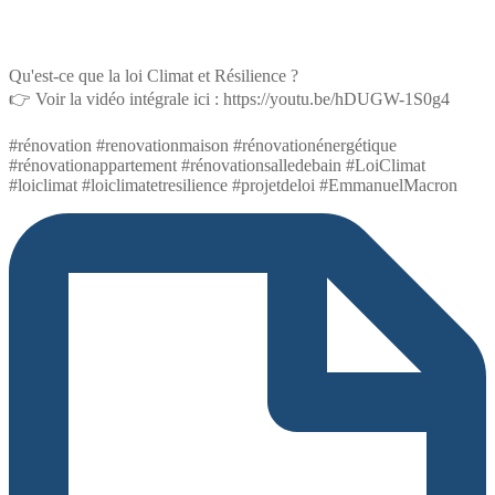
Qu'est-ce que la loi Climat et Résilience ?
👉 Voir la vidéo intégrale ici : https://youtu.be/hDUGW-1S0g4
#rénovation #renovationmaison #rénovationénergétique
#rénovationappartement #rénovationsalledebain #LoiClimat
#loiclimat #loiclimatetresilience #projetdeloi #EmmanuelMacron