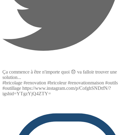
Ça commence à être n'importe quoi 😞 va falloir trouver une
solution...
#bricolage #renovation #bricoleur #renovationmaison #outils
#outillage https://www.instagram.com/p/CofghSNDtfN/?
igshid=YTgzYjQ4ZTY=