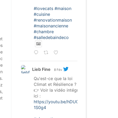
#lovecats
#maison
#cuisine
#renovationmaison
#maisonancienne
#chambre
#salledebaindeco
et
es
de
ic
re
Lieb Fine
8 Fév
En
s.
Qu'est-ce que la loi
Climat et Résilience ?
ez
👉 Voir la vidéo intégrale
s,
ici :
et
https://youtu.be/hDUGW-
1S0g4