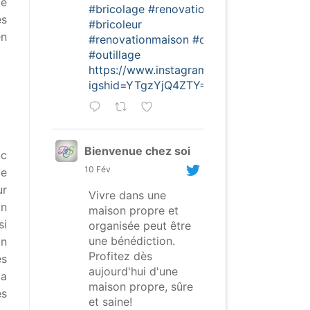
de
#bricolage
#renovation
es
#bricoleur
en
#renovationmaison
#outils
#outillage
https://www.instagram.com/p/CofghSNDt
igshid=YTgzYjQ4ZTY=
Bienvenue chez soi
ic
10 Fév
le
ur
Vivre dans une
on
maison propre et
si
organisée peut être
une bénédiction.
on
Profitez dès
es
aujourd'hui d'une
la
maison propre, sûre
es
et saine!