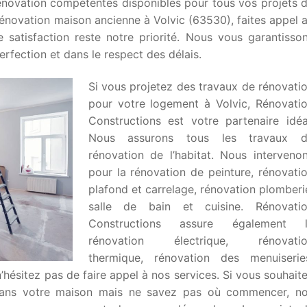
énovation compétentes disponibles pour tous vos projets 
rénovation maison ancienne à Volvic (63530), faites appel 
re satisfaction reste notre priorité. Nous vous garantisso
rfection et dans le respect des délais.
Si vous projetez des travaux de rénovati
pour votre logement à Volvic, Rénovati
Constructions est votre partenaire idéa
Nous assurons tous les travaux 
rénovation de l’habitat. Nous interveno
pour la rénovation de peinture, rénovati
plafond et carrelage, rénovation plomberi
salle de bain et cuisine. Rénovati
Constructions assure également 
rénovation électrique, rénovati
thermique, rénovation des menuiserie
 n’hésitez pas de faire appel à nos services. Si vous souhait
 dans votre maison mais ne savez pas où commencer, n