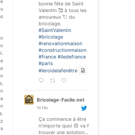
de
bonne fête de Saint
au
Valentin 🥰 à tous les
ns
amoureux 💘 du
bricolage.
#SaintValentin
#bricolage
on
#renovationmaison
on
#constructionmaison
l.
#france
#iledefrance
de
#paris
ns
#leroidelafenêtre
on
e,
on
la
Bricolage-Facile.net
on
10 Fév
s.
Ça commence à être
ez
n'importe quoi 😞 va falloir
os
trouver une solution...