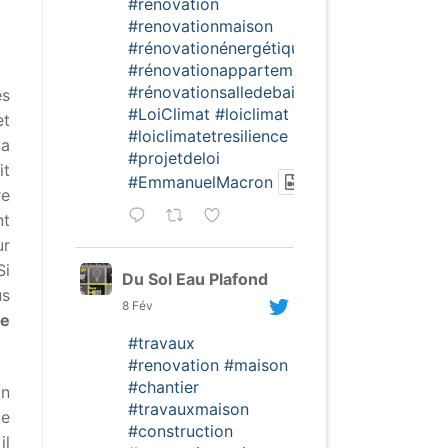
#rénovation
#renovationmaison
#rénovationénergétique
#rénovationappartement
#rénovationsalledebain
es
#LoiClimat
#loiclimat
et
#loiclimatetresilience
la
#projetdeloi
it
#EmmanuelMacron
re
nt
ur
Si
Du Sol Eau Plafond
us
8 Fév
de
#travaux
#renovation
#maison
#chantier
on
#travauxmaison
de
#construction
il