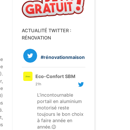
ACTUALITÉ TWITTER :
RÉNOVATION
#rénovationmaison
se
de
).
Eco-Confort SBM
r,
21h
de
L’incontournable
0)
portail en aluminium
ns
motorisé reste
é.
toujours le bon choix
t,
à faire année en
us
année.😉