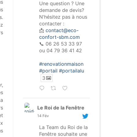
us
Une question ? Une
us
demande de devis?
N'hésitez pas à nous
s.
contacter :
ez
📩
contact@eco-
rs
confort-sbm.com
📞 06 26 53 33 97
ou 04 79 36 41 42
#renovationmaison
#portail
#portailalu
3
r,
es
La
Le Roi de la Fenêtre
rs
et
14 Fév
ux
La Team du Roi de la
us
Fenêtre souhaite une