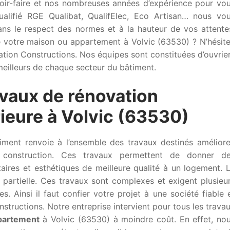
voir-faire et nos nombreuses années d’expérience pour vo
 Qualifié RGE Qualibat, QualifElec, Eco Artisan… nous vo
ans le respect des normes et à la hauteur de vos attente
 votre maison ou appartement à Volvic (63530) ? N’hésit
vation Constructions. Nos équipes sont constituées d’ouvrie
 meilleurs de chaque secteur du bâtiment.
avaux de rénovation
rieure à Volvic (63530)
iment renvoie à l’ensemble des travaux destinés améliore
construction. Ces travaux permettent de donner d
taires et esthétiques de meilleure qualité à un logement. 
 partielle. Ces travaux sont complexes et exigent plusieu
. Ainsi il faut confier votre projet à une société fiable 
tructions. Notre entreprise intervient pour tous les trava
partement
à Volvic (63530) à moindre coût. En effet, no