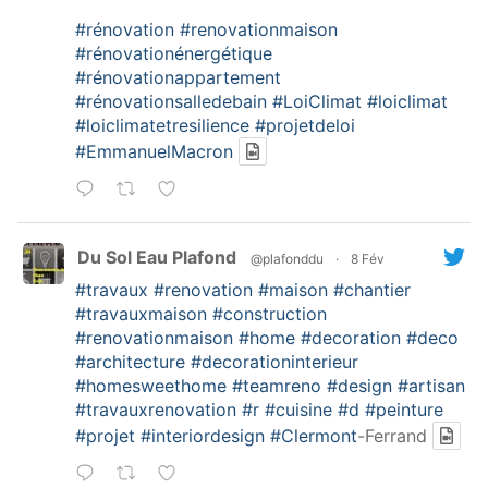
#rénovation
#renovationmaison
#rénovationénergétique
#rénovationappartement
#rénovationsalledebain
#LoiClimat
#loiclimat
#loiclimatetresilience
#projetdeloi
#EmmanuelMacron
Du Sol Eau Plafond
@plafonddu
·
8 Fév
#travaux
#renovation
#maison
#chantier
#travauxmaison
#construction
#renovationmaison
#home
#decoration
#deco
#architecture
#decorationinterieur
#homesweethome
#teamreno
#design
#artisan
#travauxrenovation
#r
#cuisine
#d
#peinture
#projet
#interiordesign
#Clermont
-Ferrand