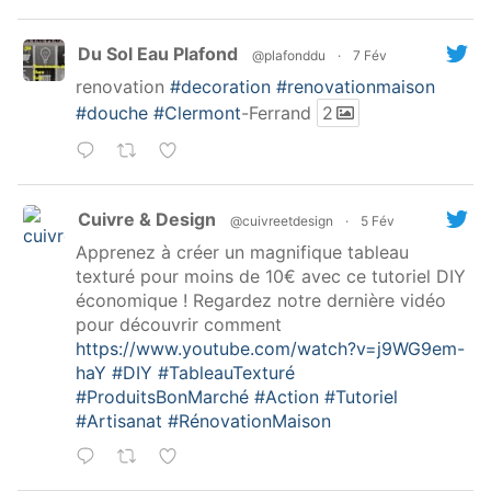
Du Sol Eau Plafond
@plafonddu
·
7 Fév
renovation
#decoration
#renovationmaison
#douche
#Clermont
-Ferrand
2
Cuivre & Design
@cuivreetdesign
·
5 Fév
Apprenez à créer un magnifique tableau
texturé pour moins de 10€ avec ce tutoriel DIY
économique ! Regardez notre dernière vidéo
pour découvrir comment
https://www.youtube.com/watch?v=j9WG9em-
haY
#DIY
#TableauTexturé
#ProduitsBonMarché
#Action
#Tutoriel
#Artisanat
#RénovationMaison