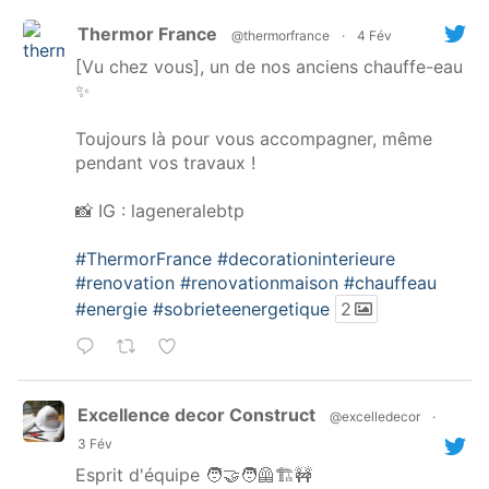
Thermor France
@thermorfrance
·
4 Fév
[Vu chez vous], un de nos anciens chauffe-eau
✨
Toujours là pour vous accompagner, même
pendant vos travaux !
📸 IG : lageneralebtp
#ThermorFrance
#decorationinterieure
#renovation
#renovationmaison
#chauffeau
#energie
#sobrieteenergetique
2
Excellence decor Construct
@excelledecor
·
3 Fév
Esprit d'équipe 🧑‍🤝‍🧑🦺🏗️🚧