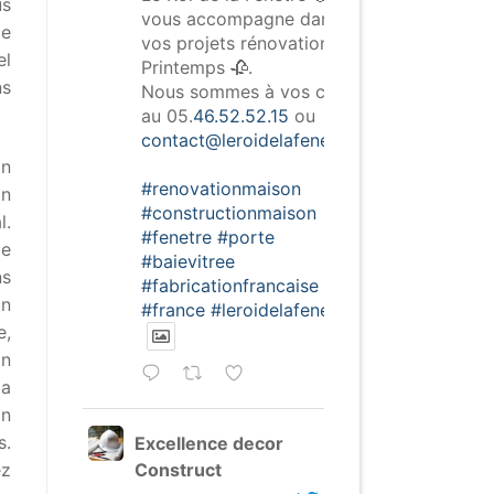
us
vous accompagne dans
de
vos projets rénovation de
el
Printemps 🥀.
ns
Nous sommes à vos côtés
au 05.
46.52.52.15
ou
contact@leroidelafenetre.fr
.
on
#renovationmaison
on
#constructionmaison
l.
#fenetre
#porte
de
#baievitree
ns
#fabricationfrancaise
on
#france
#leroidelafenetre
e,
on
la
on
s.
Excellence decor
Construct
ez