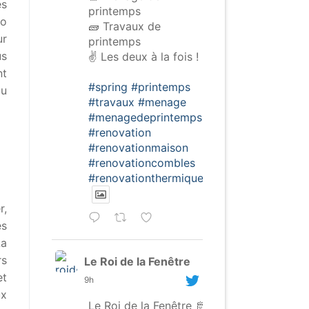
es
printemps
co
🧱 Travaux de
ur
printemps
us
✌️ Les deux à la fois !
nt
#spring
#printemps
du
#travaux
#menage
#menagedeprintemps
#renovation
#renovationmaison
#renovationcombles
#renovationthermique
r,
es
La
rs
Le Roi de la Fenêtre
et
9h
ux
Le Roi de la Fenêtre 🫅