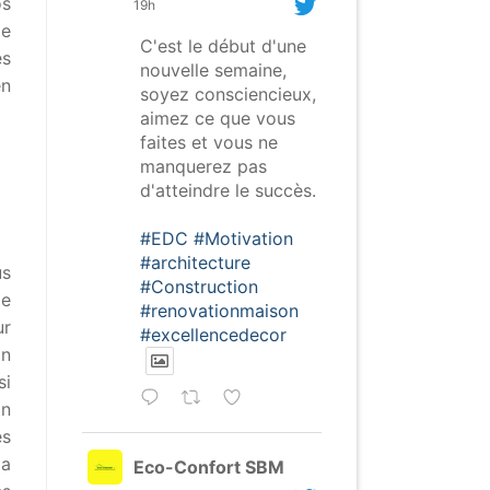
os
19h
de
C'est le début d'une
es
nouvelle semaine,
en
soyez consciencieux,
aimez ce que vous
faites et vous ne
manquerez pas
d'atteindre le succès.
#EDC
#Motivation
#architecture
us
#Construction
le
#renovationmaison
ur
#excellencedecor
on
si
on
es
la
Eco-Confort SBM