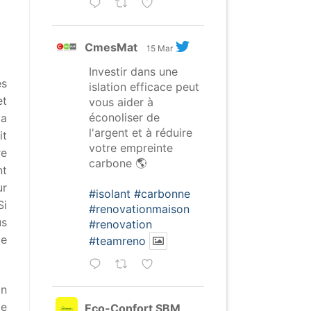
CmesMat
15 Mar
Investir dans une
es
islation efficace peut
et
vous aider à
éconoliser de
la
l'argent et à réduire
it
votre empreinte
re
carbone 🌎
nt
ur
#isolant
#carbonne
Si
#renovationmaison
us
#renovation
de
#teamreno
on
de
Eco-Confort SBM