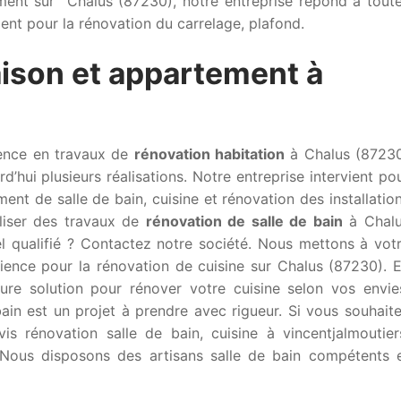
ment sur Chalus (87230), notre entreprise répond à tout
nt pour la rénovation du carrelage, plafond.
ison et appartement à
rence en travaux de
rénovation habitation
à Chalus (8723
’hui plusieurs réalisations. Notre entreprise intervient po
ent de salle de bain, cuisine et rénovation des installatio
liser des travaux de
rénovation de salle de bain
à Chal
l qualifié ? Contactez notre société. Nous mettons à vot
érience pour la rénovation de cuisine sur Chalus (87230). 
ure solution pour rénover votre cuisine selon vos envie
ain est un projet à prendre avec rigueur. Si vous souhait
is rénovation salle de bain, cuisine à vincentjalmoutier
. Nous disposons des artisans salle de bain compétents 