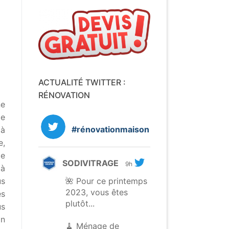
ACTUALITÉ TWITTER :
RÉNOVATION
e
de
#rénovationmaison
 à
e,
te
SODIVITRAGE
9h
 à
🌺 Pour ce printemps
us
2023, vous êtes
es
plutôt...
us
on
🧹 Ménage de