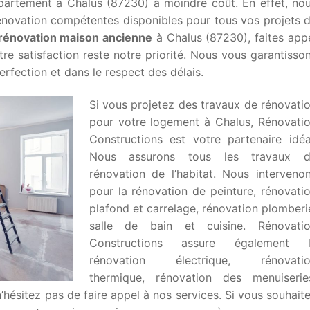
partement à Chalus (87230) à moindre coût. En effet, no
énovation compétentes disponibles pour tous vos projets 
rénovation maison ancienne
à Chalus (87230), faites app
tre satisfaction reste notre priorité. Nous vous garantisso
rfection et dans le respect des délais.
Si vous projetez des travaux de rénovati
pour votre logement à Chalus, Rénovati
Constructions est votre partenaire idéa
Nous assurons tous les travaux 
rénovation de l’habitat. Nous interveno
pour la rénovation de peinture, rénovati
plafond et carrelage, rénovation plomberi
salle de bain et cuisine. Rénovati
Constructions assure également 
rénovation électrique, rénovati
thermique, rénovation des menuiserie
 n’hésitez pas de faire appel à nos services. Si vous souhait