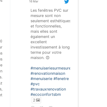
es
16 Mar
Les fenêtres PVC sur
mesure sont non
seulement esthétiques
et fonctionnelles,
mais elles sont
également un
0)
excellent
investissement à long
ur
terme pour votre
ns
maison. 😍
us
re
#menuiseriesurmesure
En
#renovationmaison
s.
#menuiserie
#fenetre
ez
#pvc
s,
#travauxrenovation
#ecoconfortsbm
et
2