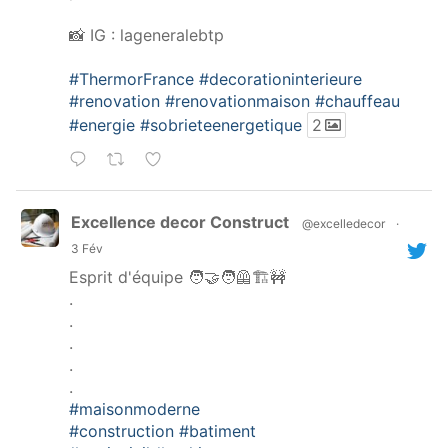
📸 IG : lageneralebtp
#ThermorFrance
#decorationinterieure
#renovation
#renovationmaison
#chauffeau
#energie
#sobrieteenergetique
2
Excellence decor Construct
@excelledecor
·
3 Fév
Esprit d'équipe 🧑‍🤝‍🧑🦺🏗️🚧
.
.
.
.
.
#maisonmoderne
#construction
#batiment