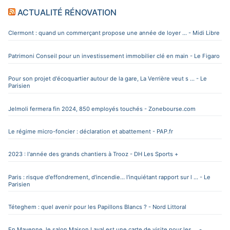
ACTUALITÉ RÉNOVATION
Clermont : quand un commerçant propose une année de loyer ... - Midi Libre
Patrimoni Conseil pour un investissement immobilier clé en main - Le Figaro
Pour son projet d'écoquartier autour de la gare, La Verrière veut s ... - Le
Parisien
Jelmoli fermera fin 2024, 850 employés touchés - Zonebourse.com
Le régime micro-foncier : déclaration et abattement - PAP.fr
2023 : l'année des grands chantiers à Trooz - DH Les Sports +
Paris : risque d'effondrement, d'incendie… l'inquiétant rapport sur l ... - Le
Parisien
Téteghem : quel avenir pour les Papillons Blancs ? - Nord Littoral
En Mayenne, le salon Maison Laval est une carte de visite pour les ... -