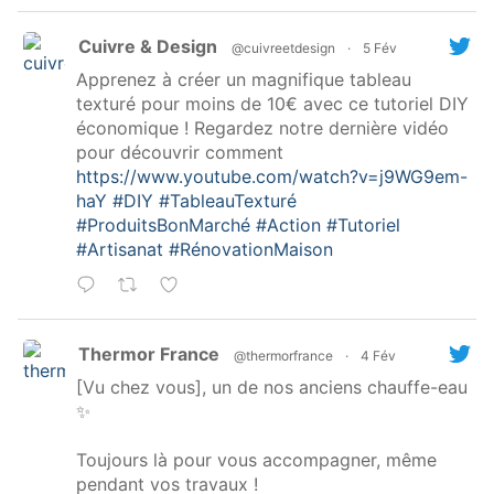
Cuivre & Design
@cuivreetdesign
·
5 Fév
Apprenez à créer un magnifique tableau
texturé pour moins de 10€ avec ce tutoriel DIY
économique ! Regardez notre dernière vidéo
pour découvrir comment
https://www.youtube.com/watch?v=j9WG9em-
haY
#DIY
#TableauTexturé
#ProduitsBonMarché
#Action
#Tutoriel
#Artisanat
#RénovationMaison
Thermor France
@thermorfrance
·
4 Fév
[Vu chez vous], un de nos anciens chauffe-eau
✨
Toujours là pour vous accompagner, même
pendant vos travaux !