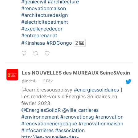
#geniecivil
#architecture
#renovationmaison
#architecturedesign
#electricitebatiment
#excellencedecor
#entreprenariat
#Kinshasa
#RDCongo
2
Les NOUVELLES des MUREAUX Seine&Vexin
@lndm1
·
2 Fév
[#carrièressouspoissy
#energiessolidaires
]
Les rendez-vous d’Énergies Solidaires en
février 2023
@EnergiesSolidR
@ville_carrieres
#environnement
#renovationsg
#renovation
#renovationenergetique
#renovationmaison
#infocarrières
#association
http://les-nouvelles-des-