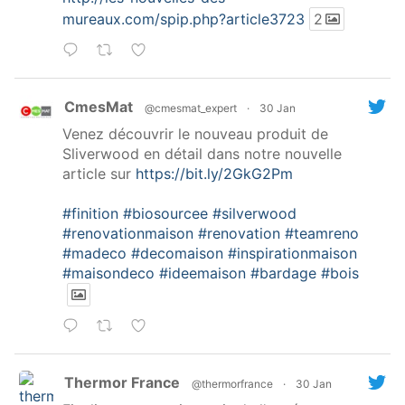
mureaux.com/spip.php?article3723
2
CmesMat
@cmesmat_expert
·
30 Jan
Venez découvrir le nouveau produit de
Sliverwood en détail dans notre nouvelle
article sur
https://bit.ly/2GkG2Pm
#finition
#biosourcee
#silverwood
#renovationmaison
#renovation
#teamreno
#madeco
#decomaison
#inspirationmaison
#maisondeco
#ideemaison
#bardage
#bois
Thermor France
@thermorfrance
·
30 Jan