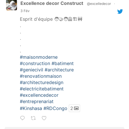
Excellence decor Construct
@excelledecor
·
3 Fév
Esprit d'équipe 🧑‍🤝‍🧑🦺🏗️🚧
.
.
.
.
.
#maisonmoderne
#construction
#batiment
#geniecivil
#architecture
#renovationmaison
#architecturedesign
#electricitebatiment
#excellencedecor
#entreprenariat
#Kinshasa
#RDCongo
2