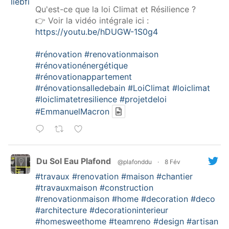
Qu'est-ce que la loi Climat et Résilience ?
👉 Voir la vidéo intégrale ici :
https://youtu.be/hDUGW-1S0g4
#rénovation
#renovationmaison
#rénovationénergétique
#rénovationappartement
#rénovationsalledebain
#LoiClimat
#loiclimat
#loiclimatetresilience
#projetdeloi
#EmmanuelMacron
Du Sol Eau Plafond
@plafonddu
·
8 Fév
#travaux
#renovation
#maison
#chantier
#travauxmaison
#construction
#renovationmaison
#home
#decoration
#deco
#architecture
#decorationinterieur
#homesweethome
#teamreno
#design
#artisan