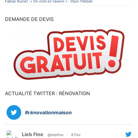
Fabian Ruinet : « On croit en l'avenir » - Dijon l'Hebdo
DEMANDE DE DEVIS
ACTUALITÉ TWITTER : RÉNOVATION
#rénovationmaison
Lieb Fine
@liebfine
·
8 Fév