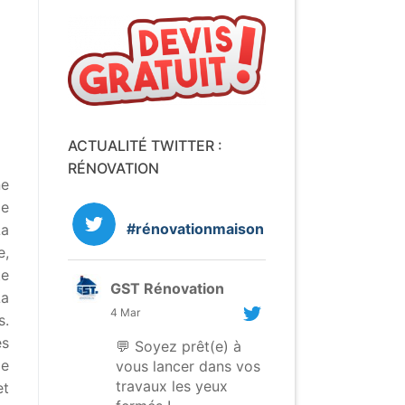
ACTUALITÉ TWITTER :
RÉNOVATION
e
de
#rénovationmaison
La
e,
te
GST Rénovation
La
4 Mar
s.
es
💬 Soyez prêt(e) à
de
vous lancer dans vos
travaux les yeux
et