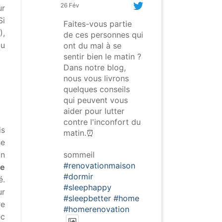
26 Fév
ur
Si
Faites-vous partie
),
de ces personnes qui
du
ont du mal à se
sentir bien le matin ?
Dans notre blog,
nous vous livrons
quelques conseils
qui peuvent vous
aider pour lutter
contre l'inconfort du
is
matin.⏰
se
sommeil
on
#renovationmaison
de
#dormir
é.
#sleephappy
ur
#sleepbetter
#home
re
#homerenovation
ec