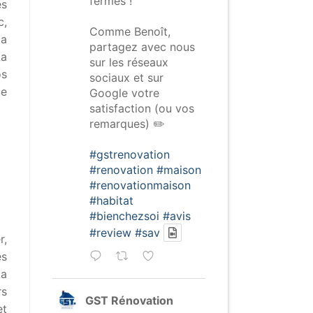
fermés !
es
c,
Comme Benoît,
la
partagez avec nous
La
sur les réseaux
os
sociaux et sur
ue
Google votre
satisfaction (ou vos
remarques) ✏️
#gstrenovation
#renovation
#maison
#renovationmaison
#habitat
#bienchezsoi
#avis
#review
#sav
r,
es
La
rs
GST Rénovation
et