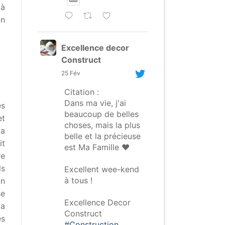
 à
in
Excellence decor
Construct
25 Fév
Citation :
Dans ma vie, j'ai
es
beaucoup de belles
et
choses, mais la plus
la
belle et la précieuse
it
est Ma Famille ❤️
re
ls
Excellent wee-kend
à tous !
un
se
Excellence Decor
la
Construct
es
#Construction