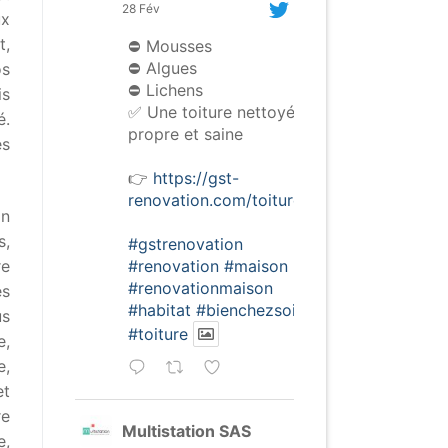
28 Fév
ux
t,
⛔️ Mousses
⛔️ Algues
os
⛔️ Lichens
is
✅ Une toiture nettoyée,
é.
propre et saine
es
👉
https://gst-
renovation.com/toiture/
on
s,
#gstrenovation
#renovation
#maison
re
#renovationmaison
es
#habitat
#bienchezsoi
us
#toiture
e,
,
et
re
Multistation SAS
e,