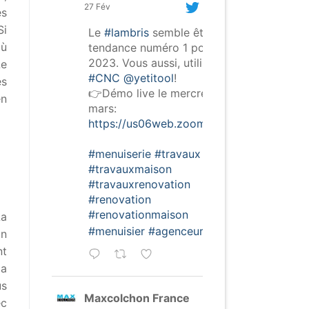
27 Fév
es
Si
Le
#lambris
semble être la
où
tendance numéro 1 pour
2023. Vous aussi, utilisez la
Le
#CNC
@yetitool
!
es
👉Démo live le mercredi 15
en
mars:
https://us06web.zoom.us/webinar/regist
#menuiserie
#travaux
#travauxmaison
#travauxrenovation
#renovation
#renovationmaison
La
#menuisier
#agenceur
on
nt
la
us
Maxcolchon France
ec